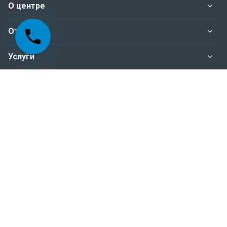
О центре
Отделы
Услуги
Нормативные документы
Наши контакты
+998-95-199-15-01 Отдел сертификация
+998-95-199-15-04 Отдел инспекционного
контроля
+998-95-199-15-07 Бухгалтерия
Пн. – Пт.: с 9:00 до 18:00
100015, г.Ташкент, Мирабадский район, ул.Айбек,
д-18 (ориентир: станция метро Айбек)