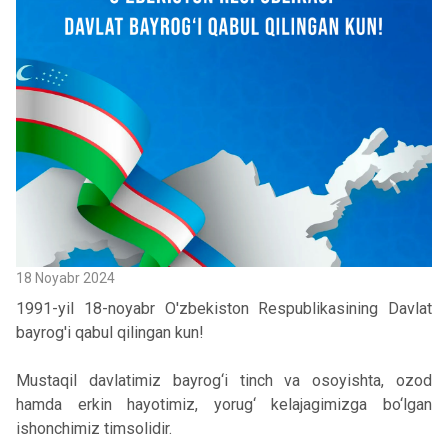
18 Noyabr 2024
1991-yil 18-noyabr O'zbekiston Respublikasining Davlat
bayrog'i qabul qilingan kun!
Mustaqil davlatimiz bayrog‘i tinch va osoyishta, ozod
hamda erkin hayotimiz, yorug‘ kelajagimizga bo‘lgan
ishonchimiz timsolidir.