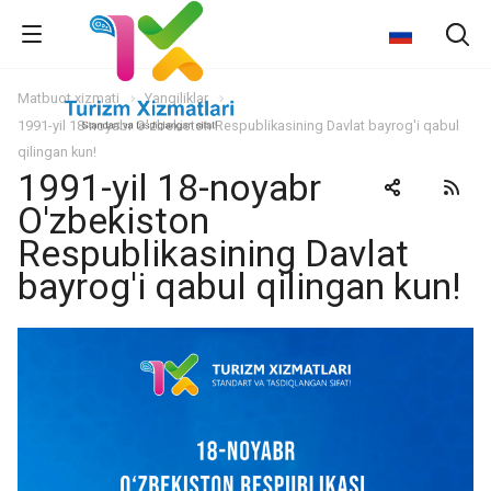
Matbuot xizmati
Yangiliklar
1991-yil 18-noyabr O'zbekiston Respublikasining Davlat bayrog'i qabul
qilingan kun!
1991-yil 18-noyabr
O'zbekiston
Respublikasining Davlat
bayrog'i qabul qilingan kun!