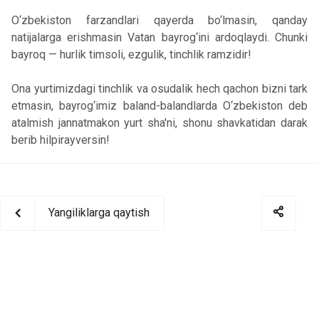
O‘zbekiston farzandlari qayerda bo‘lmasin, qanday
natijalarga erishmasin Vatan bayrog‘ini ardoqlaydi. Chunki
bayroq — hurlik timsoli, ezgulik, tinchlik ramzidir!
Ona yurtimizdagi tinchlik va osudalik hech qachon bizni tark
etmasin, bayrog‘imiz baland-balandlarda O‘zbekiston deb
atalmish jannatmakon yurt sha'ni, shonu shavkatidan darak
berib hilpirayversin!
Yangiliklarga qaytish