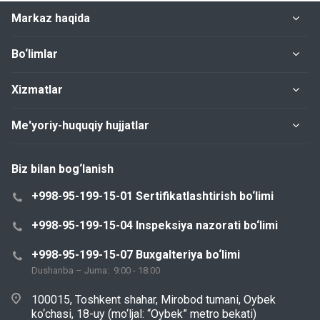
Markaz haqida
Bo‘limlar
Xizmatlar
Me'yoriy-huquqiy hujjatlar
Biz bilan bog‘lanish
+998-95-199-15-01 Sertifikatlashtirish bo‘limi
+998-95-199-15-04 Inspeksiya nazorati bo‘limi
+998-95-199-15-07 Buxgalteriya bo‘limi
Dushanba – Juma: 9:00 - 18:00
100015, Toshkent shahar, Mirobod tumani, Oybek
ko‘chasi, 18-uy (mo‘ljal: “Oybek” metro bekati)