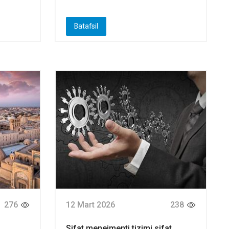
Batafsil
276
12 Mart 2026
238
Sifat menejmenti tizimi sifat