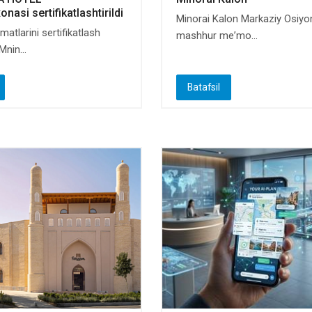
asi sertifikatlashtirildi
Minorai Kalon Markaziy Osiyo
matlarini sertifikatlash
mashhur meʼmo...
nin...
Batafsil