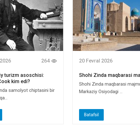
 2026
264
20 Fevral 2026
 turizm asoschisi:
Shohi Zinda maqbarasi m
ook kim edi?
Shohi Zinda maqbarasi majm
nda samolyot chiptasini bir
Markaziy Osiyodagi ...
a...
Batafsil