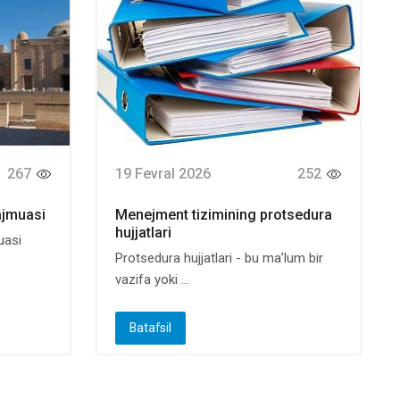
267
19 Fevral 2026
252
ajmuasi
Menejment tizimining protsedura
hujjatlari
uasi
Protsedura hujjatlari - bu ma’lum bir
vazifa yoki ...
Batafsil