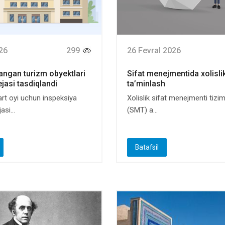
26
299
26 Fevral 2026
langan turizm obyektlari
Sifat menejmentida xolisli
jasi tasdiqlandi
ta’minlash
art oyi uchun inspeksiya
Xolislik sifat menejmenti tizi
asi...
(SMT) a...
Batafsil