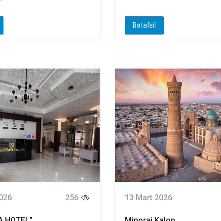
Batafsil
026
256
13 Mart 2026
A HOTEL”
Minorai Kalon