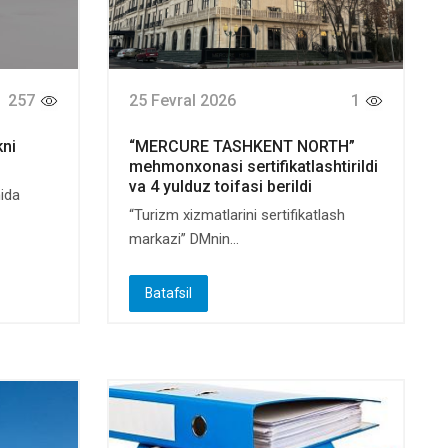
257
25 Fevral 2026
1
kni
“MERCURE TASHKENT NORTH”
mehmonxonasi sertifikatlashtirildi
va 4 yulduz toifasi berildi
mida
“Turizm xizmatlarini sertifikatlash
markazi” DMnin...
Batafsil