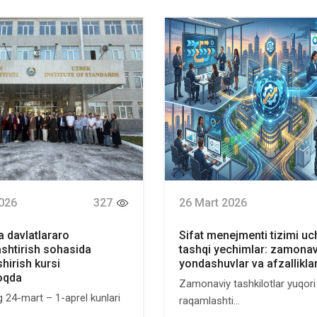
026
327
26 Mart 2026
а davlatlararo
Sifat menejmenti tizimi u
ashtirish sohasida
tashqi yechimlar: zamonav
hirish kursi
yondashuvlar va afzallikla
oqda
Zamonaviy tashkilotlar yuqori
ng 24-mart – 1-aprel kunlari
raqamlashti...
.