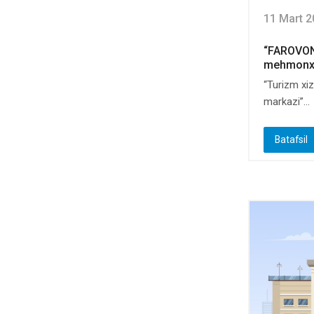
11 Mart 2
“FAROVO
mehmonxon
“Turizm xiz
markazi”...
Batafsil