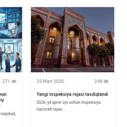
271
25 Mart 2026
248
chun
Yangi inspeksiya rejasi tasdiqlandi
iy
2026-yil aprel oyi uchun inspeksiya
r
nazorati rejas...
 raqobat,