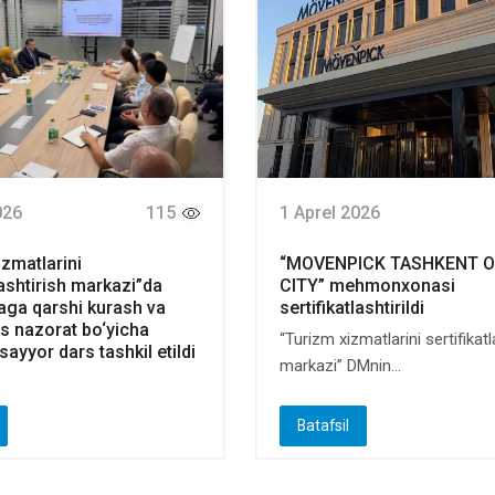
026
115
1 Aprel 2026
izmatlarini
“MOVENPICK TASHKENT 
lashtirish markazi”da
CITY” mehmonxonasi
aga qarshi kurash va
sertifikatlashtirildi
 nazorat bo‘yicha
“Turizm xizmatlarini sertifikat
 sayyor dars tashkil etildi
markazi” DMnin...
Batafsil