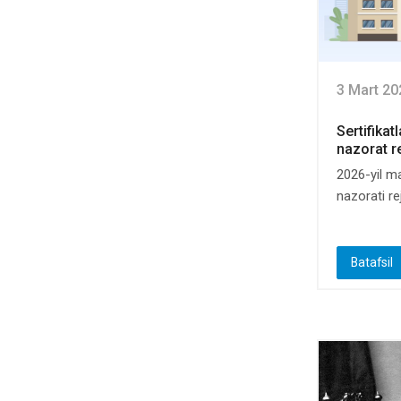
3 Mart 20
Sertifikat
nazorat re
2026-yil m
nazorati rej
Batafsil