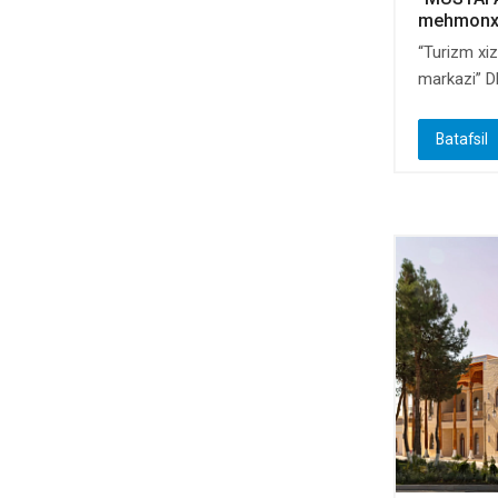
mehmonxon
“Turizm xiz
markazi” DM
Batafsil