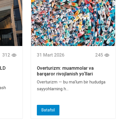
312
31 Mart 2026
245
OLD
Overturizm: muammolar va
barqaror rivojlanish yo‘llari
Overturizm — bu ma’lum bir hududga
lash
sayyohlarning h...
Batafsil