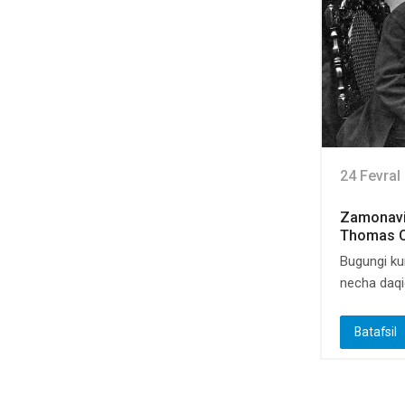
24 Fevral
Zamonaviy
Thomas C
Bugungi ku
necha daqiq
Batafsil