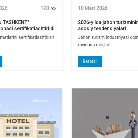
026
190
10 Mart 2026
N TASHKENT”
2026-yilda jahon turizmini
asi sertifikatlashtirildi
asosiy tendensiyalari
matlarini sertifikatlashtirish
Jahon turizm industriyasi doi
ravishda rivojlan...
Batafsil