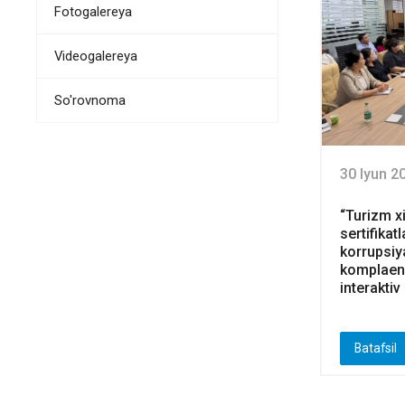
Fotogalereya
Videogalereya
So'rovnoma
30 Iyun 2
“Turizm x
sertifikat
korrupsiy
komplaens
interaktiv
Batafsil