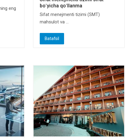
boʻyicha qoʻllanma
ning eng
Sifat menejmenti tizimi (SMT)
mahsulot va ...
Batafsil