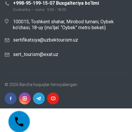
+998-95-199-15-07 Buxgalteriya bo‘limi
Dushanba – Juma: 9:00 - 18:00
100015, Toshkent shahar, Mirobod tumani, Oybek
ko‘chasi, 18-uy (mo‘ljal: “Oybek” metro bekati)
sertifikatsiya@uzbektourism.uz
sert_tourism@exat.uz
© 2026 Barcha huquqlar himoyalangan.