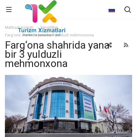
Matbuot xizmati
Yangiliklar
Farg‘ona shahrida yana bir 3 yulduzli mehmonxona
Farg‘ona shahrida yana
bir 3 yulduzli
mehmonxona