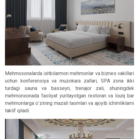
Mehmoxonalarda ishbilarmon mehmonlar va biznes vakillari
uchun konferensiya va muzokara zallari, SPA zona ikki
turdagi sauna va basseyn, trenajor zali, shuningdek
mehmonxonada faoliyat yuritayotgan restoran va lounj bar
mehmonlarga oʻzining mazali taomlari va ajoyib ichimliklarni
taklif qiladi.