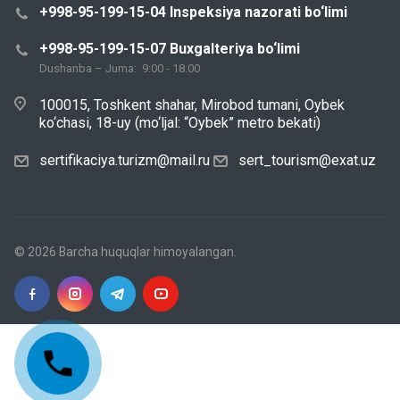
+998-95-199-15-04 Inspeksiya nazorati bo‘limi
+998-95-199-15-07 Buxgalteriya bo‘limi
Dushanba – Juma: 9:00 - 18:00
100015, Toshkent shahar, Mirobod tumani, Oybek
ko‘chasi, 18-uy (mo‘ljal: “Oybek” metro bekati)
sertifikaciya.turizm@mail.ru
sert_tourism@exat.uz
© 2026 Barcha huquqlar himoyalangan.