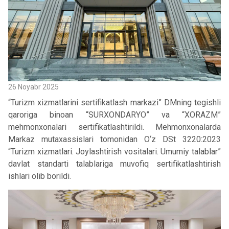
26 Noyabr 2025
“Turizm xizmatlarini sertifikatlash markazi” DMning tegishli
qaroriga binoan “SURXONDARYO” va “XORAZM”
mehmonxonalari sertifikatlashtirildi. Mehmonxonalarda
Markaz mutaxassislari tomonidan O‘z DSt 3220:2023
“Turizm xizmatlari. Joylashtirish vositalari. Umumiy talablar”
davlat standarti talablariga muvofiq sertifikatlashtirish
ishlari olib borildi.