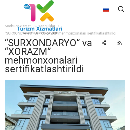
Matbuot xizmati
Yangiliklar
“SURXONDARYO” va “XORAZM” mehmonxonalari sertifikatlashtirildi
“SURXONDARYO” va
“XORAZM”
mehmonxonalari
sertifikatlashtirildi