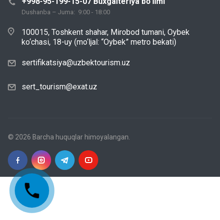
+998-95-199-15-07 Buxgalteriya bo‘limi
Dushanba – Juma: 9:00 - 18:00
100015, Toshkent shahar, Mirobod tumani, Oybek
ko‘chasi, 18-uy (mo‘ljal: “Oybek” metro bekati)
sertifikatsiya@uzbektourism.uz
sert_tourism@exat.uz
© 2026 Barcha huquqlar himoyalangan.