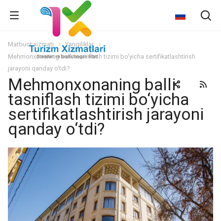
Matbuot xizmati
Yangiliklar
Mehmonxonaning balli tasniflash tizimi bo‘yicha sertifikatlashtirish
jarayoni qanday o‘tdi?
Mehmonxonaning balli
tasniflash tizimi bo‘yicha
sertifikatlashtirish jarayoni
qanday o‘tdi?