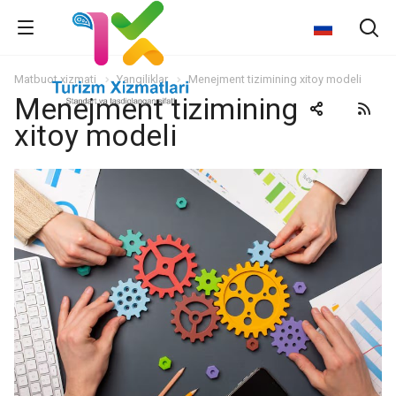
Matbuot xizmati
Yangiliklar
Menejment tizimining xitoy modeli
Menejment tizimining
xitoy modeli