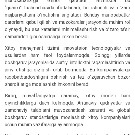
munosabatlarga e’tibor qaratadi. Biznesda bu
“guanxi” tushunchasida ifodalanadi, bu ishonch va oʻzaro
majburiyatlarni oʻrnatishni anglatadi. Bunday munosabatlar
qarorlarni qabul qilish va muzokaralar jarayonida muhim rol
oʻynaydi, bu esa xatarlarni minimallashtirish va oʻzaro ta’sir
samaradorligini oshirishga imkon beradi.
Xitoy menejment tizimi innovatsion texnologiyalar va
usullardan ham faol foydalanmoqda. Soʻnggi yillarda
boshqaruv jarayonlarida sun’iy intellektni raqamlashtirish va
joriy etishga qiziqish ortib bormoqda. Bu kompaniyalarga
raqobatbardoshligini oshirish va tez oʻzgaruvchan bozor
sharoitlariga moslashish imkonini beradi.
Biroq, muvaffaqiyatga qaramay, xitoy modeli ham
qiyinchiliklarga duch kelmoqda. An’anaviy qadriyatlar va
zamonaviy talablarni muvozanatlash zarurati va global
boshqaruv standartlariga moslashish xitoy kompaniyalari
uchun muhim vazifalarga aylanmoqda.