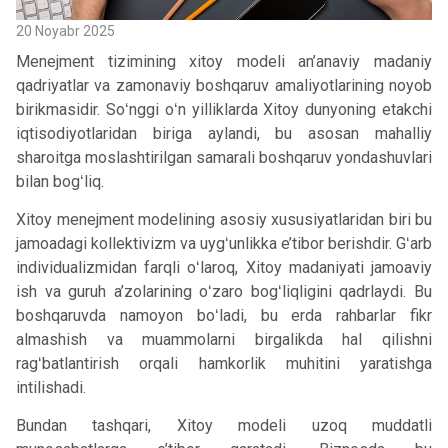
20 Noyabr 2025
Menejment tizimining xitoy modeli an’anaviy madaniy
qadriyatlar va zamonaviy boshqaruv amaliyotlarining noyob
birikmasidir. Soʻnggi oʻn yilliklarda Xitoy dunyoning etakchi
iqtisodiyotlaridan biriga aylandi, bu asosan mahalliy
sharoitga moslashtirilgan samarali boshqaruv yondashuvlari
bilan bogʻliq.
Xitoy menejment modelining asosiy xususiyatlaridan biri bu
jamoadagi kollektivizm va uygʻunlikka e’tibor berishdir. Gʻarb
individualizmidan farqli oʻlaroq, Xitoy madaniyati jamoaviy
ish va guruh a’zolarining oʻzaro bogʻliqligini qadrlaydi. Bu
boshqaruvda namoyon boʻladi, bu erda rahbarlar fikr
almashish va muammolarni birgalikda hal qilishni
ragʻbatlantirish orqali hamkorlik muhitini yaratishga
intilishadi.
Bundan tashqari, Xitoy modeli uzoq muddatli