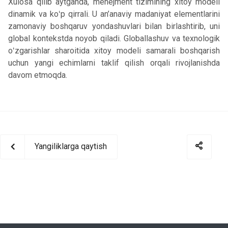
Xulosa qilib aytganda, menejment tizimining xitoy modeli
dinamik va koʻp qirrali. U an’anaviy madaniyat elementlarini
zamonaviy boshqaruv yondashuvlari bilan birlashtirib, uni
global kontekstda noyob qiladi. Globallashuv va texnologik
oʻzgarishlar sharoitida xitoy modeli samarali boshqarish
uchun yangi echimlarni taklif qilish orqali rivojlanishda
davom etmoqda.
Yangiliklarga qaytish