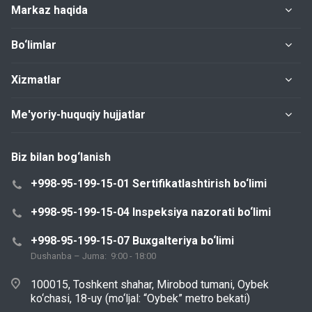
Markaz haqida
Bo‘limlar
Xizmatlar
Me'yoriy-huquqiy hujjatlar
Biz bilan bog‘lanish
+998-95-199-15-01 Sertifikatlashtirish bo‘limi
+998-95-199-15-04 Inspeksiya nazorati bo‘limi
+998-95-199-15-07 Buxgalteriya bo‘limi
Dushanba – Juma: 9:00 - 18:00
100015, Toshkent shahar, Mirobod tumani, Oybek
ko‘chasi, 18-uy (mo‘ljal: “Oybek” metro bekati)