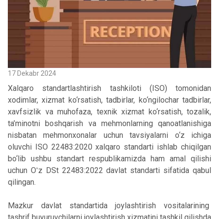
17 Dekabr 2024
Xalqaro standartlashtirish tashkiloti (ISO) tomonidan
xodimlar, xizmat ko‘rsatish, tadbirlar, ko‘ngilochar tadbirlar,
xavfsizlik va muhofaza, texnik xizmat ko‘rsatish, tozalik,
ta’minotni boshqarish va mehmonlarning qanoatlanishiga
nisbatan mehmonxonalar uchun tavsiyalarni o‘z ichiga
oluvchi ISO 22483:2020 xalqaro standarti ishlab chiqilgan
bo‘lib ushbu standart respublikamizda ham amal qilishi
uchun Oʻz DSt 22483:2022 davlat standarti sifatida qabul
qilingan.
Mazkur davlat standartida joylashtirish vositalarining
tashrif buyuruvchilarni joylashtirish xizmatini tashkil qilishda