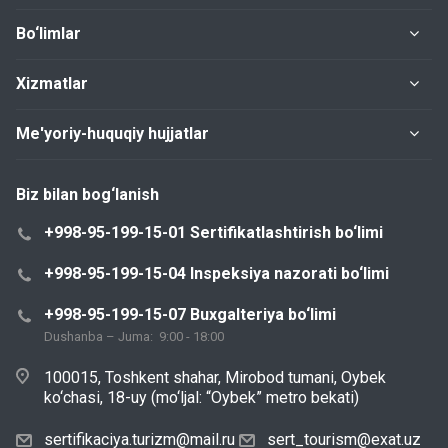
Bo‘limlar
Xizmatlar
Me'yoriy-huquqiy hujjatlar
Biz bilan bog‘lanish
+998-95-199-15-01 Sertifikatlashtirish bo‘limi
+998-95-199-15-04 Inspeksiya nazorati bo‘limi
+998-95-199-15-07 Buxgalteriya bo‘limi
Dushanba – Juma: 9:00 - 18:00
100015, Toshkent shahar, Mirobod tumani, Oybek
ko‘chasi, 18-uy (mo‘ljal: “Oybek” metro bekati)
sertifikaciya.turizm@mail.ru
sert_tourism@exat.uz