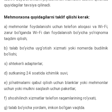
quyidagilar tavsiya qilinadi.
Mehmonxona quyidagilarni taklif qilishi kerak:
a) mehmonlar foydalanishi uchun telefon aloqasi va Wi-Fi;
zarur bo‘lganda Wi-Fi dan foydalanish bo‘yicha yo‘riqnoma
taqdim qilish;
b) talab bo‘yicha uyg‘otish xizmati yoki nomerda budilnik
bo‘lishi;
s) shtekerli adapterlar;
d) sutkaning 24 soatida ichimlik suvi;
e) jo‘natmalarni qabul qilish uchun blanklar yoki mehmonlar
uchun yoki mulkni saqlash uchun paketlar;
f) shoshilinch xizmatlar telefon raqamlarining ro‘yxati;
g) talab bo‘yicha yordam, imkon bo‘lgan vaqtda.