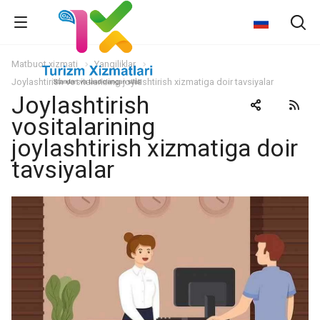
Matbuot xizmati
Yangiliklar
Joylashtirish vositalarining joylashtirish xizmatiga doir tavsiyalar
Joylashtirish
vositalarining
joylashtirish xizmatiga doir
tavsiyalar