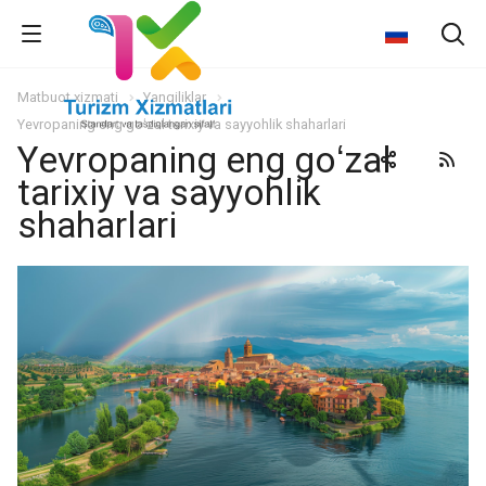
Matbuot xizmati
Yangiliklar
Yevropaning eng goʻzal tarixiy va sayyohlik shaharlari
Yevropaning eng goʻzal
tarixiy va sayyohlik
shaharlari