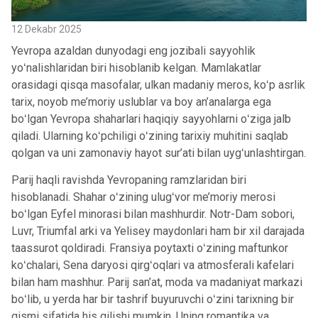
12 Dekabr 2025
Yevropa azaldan dunyodagi eng jozibali sayyohlik
yoʻnalishlaridan biri hisoblanib kelgan. Mamlakatlar
orasidagi qisqa masofalar, ulkan madaniy meros, koʻp asrlik
tarix, noyob me’moriy uslublar va boy an’analarga ega
boʻlgan Yevropa shaharlari haqiqiy sayyohlarni oʻziga jalb
qiladi. Ularning koʻpchiligi oʻzining tarixiy muhitini saqlab
qolgan va uni zamonaviy hayot sur’ati bilan uygʻunlashtirgan.
Parij haqli ravishda Yevropaning ramzlaridan biri
hisoblanadi. Shahar oʻzining ulugʻvor me’moriy merosi
boʻlgan Eyfel minorasi bilan mashhurdir. Notr-Dam sobori,
Luvr, Triumfal arki va Yelisey maydonlari ham bir xil darajada
taassurot qoldiradi. Fransiya poytaxti oʻzining maftunkor
koʻchalari, Sena daryosi qirgʻoqlari va atmosferali kafelari
bilan ham mashhur. Parij san’at, moda va madaniyat markazi
boʻlib, u yerda har bir tashrif buyuruvchi oʻzini tarixning bir
qismi sifatida his qilishi mumkin. Uning romantika va