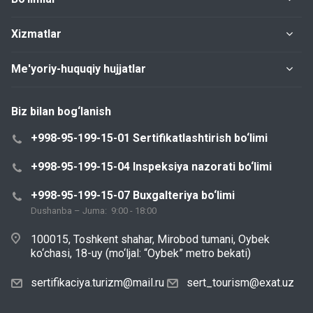
Xizmatlar
Me'yoriy-huquqiy hujjatlar
Biz bilan bog‘lanish
+998-95-199-15-01 Sertifikatlashtirish bo‘limi
+998-95-199-15-04 Inspeksiya nazorati bo‘limi
+998-95-199-15-07 Buxgalteriya bo‘limi
Dushanba – Juma: 9:00 - 18:00
100015, Toshkent shahar, Mirobod tumani, Oybek
ko‘chasi, 18-uy (mo‘ljal: “Oybek” metro bekati)
sertifikaciya.turizm@mail.ru
sert_tourism@exat.uz