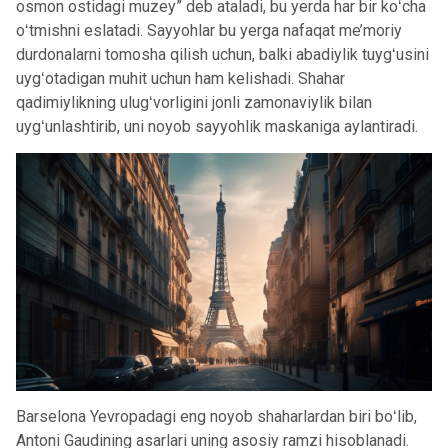
osmon ostidagi muzey” deb ataladi, bu yerda har bir koʻcha
oʻtmishni eslatadi. Sayyohlar bu yerga nafaqat me’moriy
durdonalarni tomosha qilish uchun, balki abadiylik tuygʻusini
uygʻotadigan muhit uchun ham kelishadi. Shahar
qadimiylikning ulugʻvorligini jonli zamonaviylik bilan
uygʻunlashtirib, uni noyob sayyohlik maskaniga aylantiradi.
Barselona Yevropadagi eng noyob shaharlardan biri boʻlib,
Antoni Gaudining asarlari uning asosiy ramzi hisoblanadi.