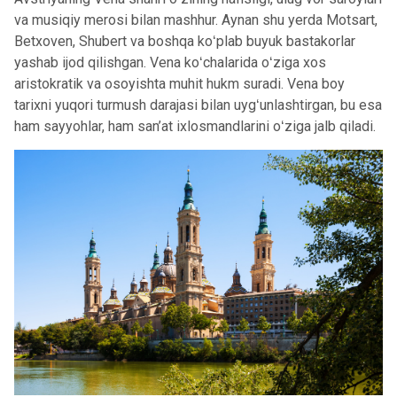
va musiqiy merosi bilan mashhur. Aynan shu yerda Motsart,
Betxoven, Shubert va boshqa koʻplab buyuk bastakorlar
yashab ijod qilishgan. Vena koʻchalarida oʻziga xos
aristokratik va osoyishta muhit hukm suradi. Vena boy
tarixni yuqori turmush darajasi bilan uygʻunlashtirgan, bu esa
ham sayyohlar, ham san’at ixlosmandlarini oʻziga jalb qiladi.