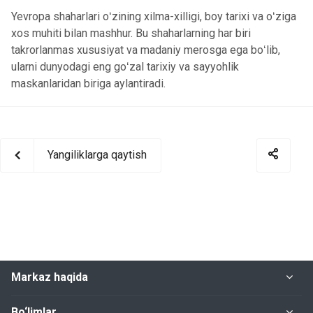
Yevropa shaharlari oʻzining xilma-xilligi, boy tarixi va oʻziga
xos muhiti bilan mashhur. Bu shaharlarning har biri
takrorlanmas xususiyat va madaniy merosga ega boʻlib,
ularni dunyodagi eng goʻzal tarixiy va sayyohlik
maskanlaridan biriga aylantiradi.
Yangiliklarga qaytish
Markaz haqida
Bo‘limlar