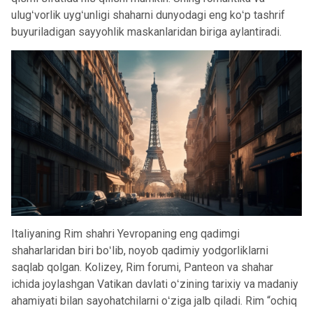
ulugʻvorlik uygʻunligi shaharni dunyodagi eng koʻp tashrif
buyuriladigan sayyohlik maskanlaridan biriga aylantiradi.
Italiyaning Rim shahri Yevropaning eng qadimgi
shaharlaridan biri boʻlib, noyob qadimiy yodgorliklarni
saqlab qolgan. Kolizey, Rim forumi, Panteon va shahar
ichida joylashgan Vatikan davlati oʻzining tarixiy va madaniy
ahamiyati bilan sayohatchilarni oʻziga jalb qiladi. Rim “ochiq