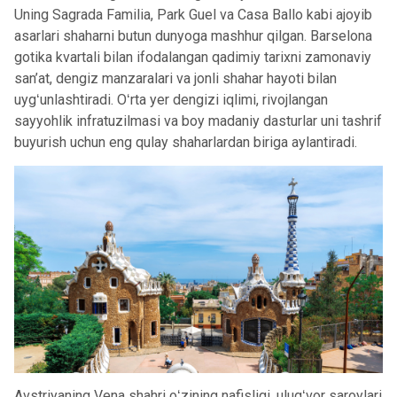
Uning Sagrada Familia, Park Guel va Casa Ballo kabi ajoyib
asarlari shaharni butun dunyoga mashhur qilgan. Barselona
gotika kvartali bilan ifodalangan qadimiy tarixni zamonaviy
san’at, dengiz manzaralari va jonli shahar hayoti bilan
uygʻunlashtiradi. Oʻrta yer dengizi iqlimi, rivojlangan
sayyohlik infratuzilmasi va boy madaniy dasturlar uni tashrif
buyurish uchun eng qulay shaharlardan biriga aylantiradi.
Avstriyaning Vena shahri oʻzining nafisligi, ulugʻvor saroylari