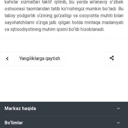
kafelar xizmatlari taklif qilinib, bu yerda an’anaviy oʻzbek
oshxonasi taomlaridan tatib koʻrishingiz mumkin boʻladi. Bu
tabiiy yodgorlik o‘zining go‘zalligi va osoyishta muhiti bilan
sayohatchilarni o‘ziga jalb qilgan holda mintaqa madaniyati
va iqtisodiyotining muhim qismi bo‘lib hisoblanadi.
Yangiliklarga qaytish
Markaz haqida
Bo‘limlar