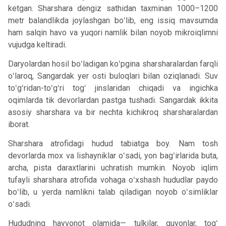
ketgan. Sharshara dengiz sathidan taxminan 1000–1200
metr balandlikda joylashgan boʻlib, eng issiq mavsumda
ham salqin havo va yuqori namlik bilan noyob mikroiqlimni
vujudga keltiradi.
Daryolardan hosil boʻladigan koʻpgina sharsharalardan farqli
oʻlaroq, Sangardak yer osti buloqlari bilan oziqlanadi. Suv
toʻgʻridan-toʻgʻri togʻ jinslaridan chiqadi va ingichka
oqimlarda tik devorlardan pastga tushadi. Sangardak ikkita
asosiy sharshara va bir nechta kichikroq sharsharalardan
iborat.
Sharshara atrofidagi hudud tabiatga boy. Nam tosh
devorlarda mox va lishayniklar oʻsadi, yon bagʻirlarida buta,
archa, pista daraxtlarini uchratish mumkin. Noyob iqlim
tufayli sharshara atrofida vohaga oʻxshash hududlar paydo
boʻlib, u yerda namlikni talab qiladigan noyob oʻsimliklar
oʻsadi.
Hududning hayvonot olamida— tulkilar, quyonlar, togʻ