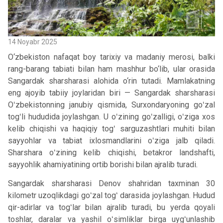
14 Noyabr 2025
O‘zbekiston nafaqat boy tarixiy va madaniy merosi, balki
rang-barang tabiati bilan ham mashhur bo‘lib, ular orasida
Sangardak sharsharasi alohida o‘rin tutadi. Mamlakatning
eng ajoyib tabiiy joylaridan biri — Sangardak sharsharasi
Oʻzbekistonning janubiy qismida, Surxondaryoning goʻzal
togʻli hududida joylashgan. U oʻzining goʻzalligi, oʻziga xos
kelib chiqishi va haqiqiy togʻ sarguzashtlari muhiti bilan
sayyohlar va tabiat ixlosmandlarini oʻziga jalb qiladi.
Sharshara oʻzining kelib chiqishi, betakror landshafti,
sayyohlik ahamiyatining ortib borishi bilan ajralib turadi.
Sangardak sharsharasi Denov shahridan taxminan 30
kilometr uzoqlikdagi goʻzal togʻ darasida joylashgan. Hudud
qir-adirlar va togʻlar bilan ajralib turadi, bu yerda qoyali
toshlar, daralar va yashil oʻsimliklar birga uygʻunlashib