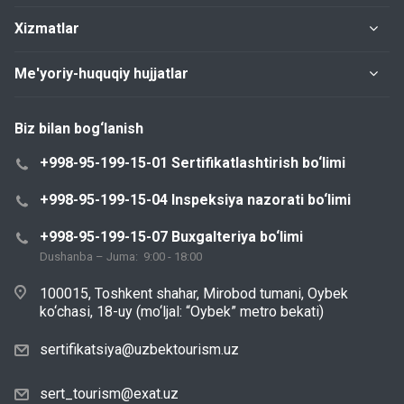
Xizmatlar
Me'yoriy-huquqiy hujjatlar
Biz bilan bog‘lanish
+998-95-199-15-01 Sertifikatlashtirish bo‘limi
+998-95-199-15-04 Inspeksiya nazorati bo‘limi
+998-95-199-15-07 Buxgalteriya bo‘limi
Dushanba – Juma: 9:00 - 18:00
100015, Toshkent shahar, Mirobod tumani, Oybek
ko‘chasi, 18-uy (mo‘ljal: “Oybek” metro bekati)
sertifikatsiya@uzbektourism.uz
sert_tourism@exat.uz