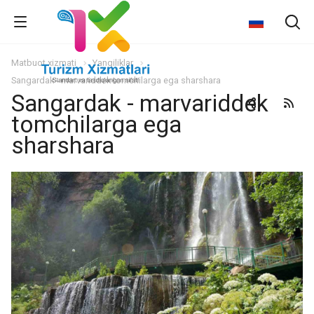
Matbuot xizmati
Yangiliklar
Sangardak - marvariddek tomchilarga ega sharshara
Sangardak - marvariddek
tomchilarga ega
sharshara