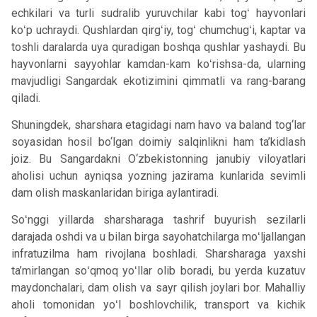
echkilari va turli sudralib yuruvchilar kabi togʻ hayvonlari
koʻp uchraydi. Qushlardan qirgʻiy, togʻ chumchugʻi, kaptar va
toshli daralarda uya quradigan boshqa qushlar yashaydi. Bu
hayvonlarni sayyohlar kamdan-kam koʻrishsa-da, ularning
mavjudligi Sangardak ekotizimini qimmatli va rang-barang
qiladi.
Shuningdek, sharshara etagidagi nam havo va baland tog‘lar
soyasidan hosil bo‘lgan doimiy salqinlikni ham ta’kidlash
joiz. Bu Sangardakni O‘zbekistonning janubiy viloyatlari
aholisi uchun ayniqsa yozning jazirama kunlarida sevimli
dam olish maskanlaridan biriga aylantiradi.
Soʻnggi yillarda sharsharaga tashrif buyurish sezilarli
darajada oshdi va u bilan birga sayohatchilarga moʻljallangan
infratuzilma ham rivojlana boshladi. Sharsharaga yaxshi
ta’mirlangan soʻqmoq yoʻllar olib boradi, bu yerda kuzatuv
maydonchalari, dam olish va sayr qilish joylari bor. Mahalliy
aholi tomonidan yoʻl boshlovchilik, transport va kichik