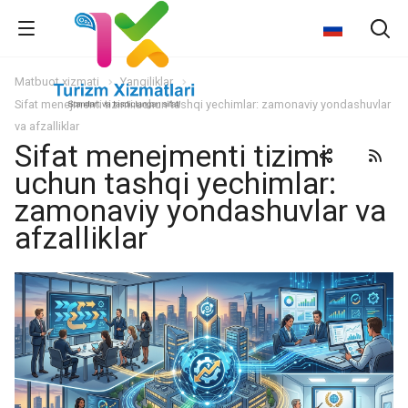
Matbuot xizmati
Yangiliklar
Sifat menejmenti tizimi uchun tashqi yechimlar: zamonaviy yondashuvlar
va afzalliklar
Sifat menejmenti tizimi
uchun tashqi yechimlar:
zamonaviy yondashuvlar va
afzalliklar