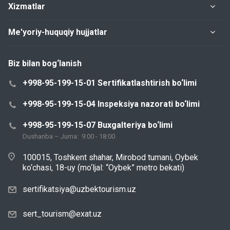
Xizmatlar
Me'yoriy-huquqiy hujjatlar
Biz bilan bog‘lanish
+998-95-199-15-01 Sertifikatlashtirish bo‘limi
+998-95-199-15-04 Inspeksiya nazorati bo‘limi
+998-95-199-15-07 Buxgalteriya bo‘limi
Dushanba – Juma: 9:00 - 18:00
100015, Toshkent shahar, Mirobod tumani, Oybek
ko‘chasi, 18-uy (mo‘ljal: “Oybek” metro bekati)
sertifikatsiya@uzbektourism.uz
sert_tourism@exat.uz