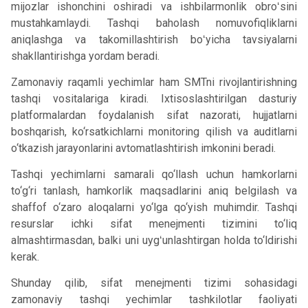
mijozlar ishonchini oshiradi va ishbilarmonlik obroʻsini
mustahkamlaydi. Tashqi baholash nomuvofiqliklarni
aniqlashga va takomillashtirish boʻyicha tavsiyalarni
shakllantirishga yordam beradi.
Zamonaviy raqamli yechimlar ham SMTni rivojlantirishning
tashqi vositalariga kiradi. Ixtisoslashtirilgan dasturiy
platformalardan foydalanish sifat nazorati, hujjatlarni
boshqarish, ko‘rsatkichlarni monitoring qilish va auditlarni
o‘tkazish jarayonlarini avtomatlashtirish imkonini beradi.
Tashqi yechimlarni samarali qo‘llash uchun hamkorlarni
to‘g‘ri tanlash, hamkorlik maqsadlarini aniq belgilash va
shaffof o‘zaro aloqalarni yo‘lga qo‘yish muhimdir. Tashqi
resurslar ichki sifat menejmenti tizimini to‘liq
almashtirmasdan, balki uni uygʻunlashtirgan holda to‘ldirishi
kerak.
Shunday qilib, sifat menejmenti tizimi sohasidagi
zamonaviy tashqi yechimlar tashkilotlar faoliyati