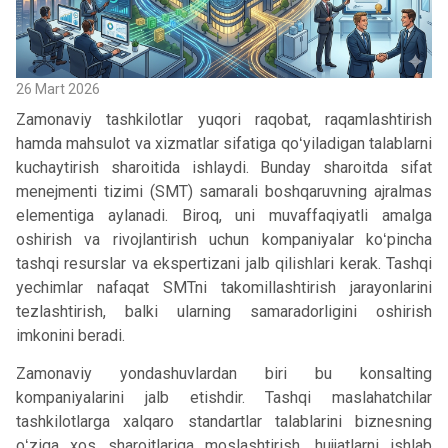
26 Mart 2026
Zamonaviy tashkilotlar yuqori raqobat, raqamlashtirish
hamda mahsulot va xizmatlar sifatiga qoʻyiladigan talablarni
kuchaytirish sharoitida ishlaydi. Bunday sharoitda sifat
menejmenti tizimi (SMT) samarali boshqaruvning ajralmas
elementiga aylanadi. Biroq, uni muvaffaqiyatli amalga
oshirish va rivojlantirish uchun kompaniyalar koʻpincha
tashqi resurslar va ekspertizani jalb qilishlari kerak. Tashqi
yechimlar nafaqat SMTni takomillashtirish jarayonlarini
tezlashtirish, balki ularning samaradorligini oshirish
imkonini beradi.
Zamonaviy yondashuvlardan biri bu konsalting
kompaniyalarini jalb etishdir. Tashqi maslahatchilar
tashkilotlarga xalqaro standartlar talablarini biznesning
oʻziga xos sharoitlariga moslashtirish, hujjatlarni ishlab