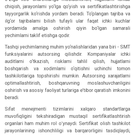
chiqish, jarayonlarni yo‘lga qo‘yish va sertifikatlashtirishga
tayyorgarlik ko‘rishda yordam beradi. To‘plangan tajriba va
ilg‘or tajribalarni bilish tufayli ular faqat ichki kuchlar
yordamida amalga oshirish qiyin bo‘lgan samarali
yechimlarni taklif etishga qodir.
Tashqi yechimlarning muhim yo‘nalishlaridan yana biri - SMT
funksiyalarini autsorsing qilishdir. Kompaniyalar ichki
auditlarni o‘tkazish, risklarni tahlil qilish, hujjatlarni
boshqarish va xodimlarni o‘qitishni uchinchi tomon
tashkilotlariga topshirishi mumkin. Autsorsing xarajatlarni
optimallashtirish, boshqaruvning moslashuvchanligini
oshirish va asosiy faoliyat turlariga e’tibor qaratish imkonini
beradi.
Sifat menejmenti tizimlarini xalqaro standartlarga
muvofiqligini tekshiradigan mustaqil sertifikatlashtirish
organlari ham muhim rol oʻynaydi. Sertifikat olish tashkilot
jarayonlarining ishonchliligi va barqarorligini tasdiqlaydi,