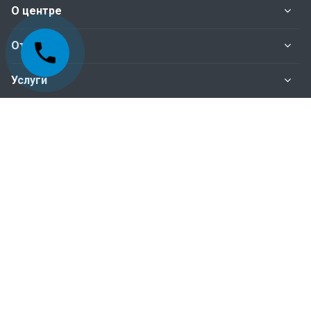
О центре
Отделы
Услуги
Нормативные документы
Наши контакты
+998-95-199-15-01 Отдел сертификация
+998-95-199-15-04 Отдел инспекционного
контроля
+998-95-199-15-07 Бухгалтерия
Пн. – Пт.: с 9:00 до 18:00
100015, г.Ташкент, Мирабадский район, ул.Айбек,