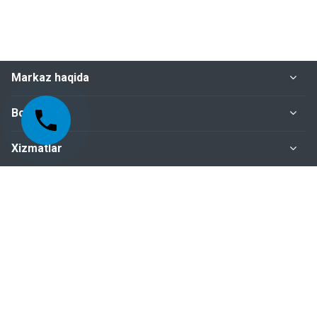
Markaz haqida
Bo‘limlar
Xizmatlar
Me'yoriy-huquqiy hujjatlar
Biz bilan bog‘lanish
+998-95-199-15-01 Sertifikatlashtirish bo‘limi
+998-95-199-15-04 Inspeksiya nazorati bo‘limi
+998-95-199-15-07 Buxgalteriya bo‘limi