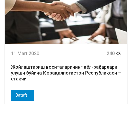
11 Mart 2020
240
Жойлаштириш воситаларининг аёл-раҳбарлари
улуши бўйича Қорақалпоғистон Республикаси –
етакчи
Batafsil