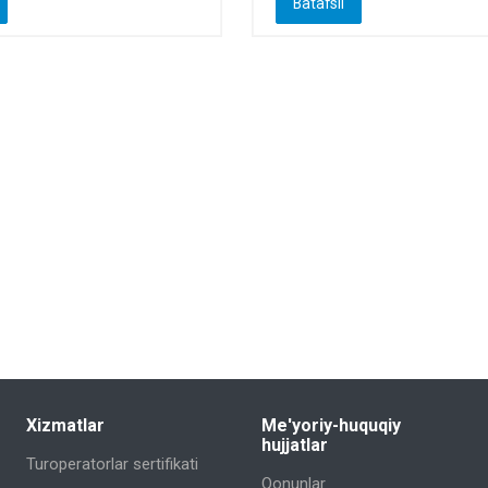
Batafsil
Xizmatlar
Me'yoriy-huquqiy
hujjatlar
Turoperatorlar sertifikati
Qonunlar