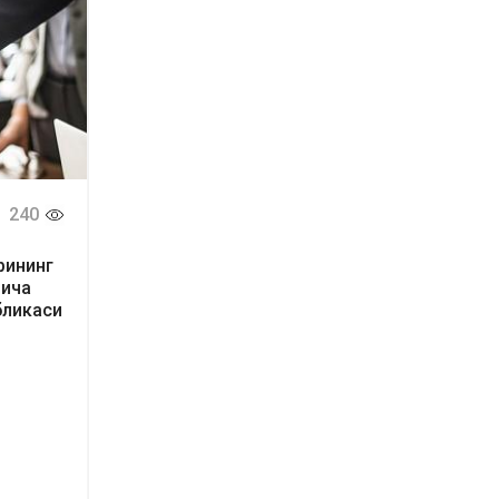
240
рининг
йича
бликаси