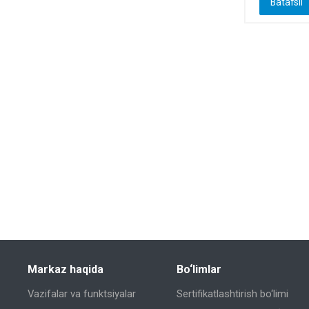
Batafsil
Markaz haqida
Bo‘limlar
Vazifalar va funktsiyalar
Sertifikatlashtirish bo‘limi