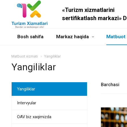
«Turizm xizmatlarini
sertifikatlash markazi» 
Bosh sahifa
Markaz haqida
Matbuot 
Matbuot xizmati
Yangiliklar
Yangiliklar
Barchasi
Yangiliklar
Intervyular
OAV biz xaqimizda