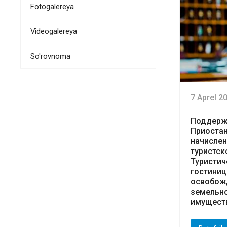
Fotogalereya
Videogalereya
So'rovnoma
7 Aprel 2
Поддержк
Приостан
начислен
туристск
Туристич
гостиниц
освобож
земельно
имуществ