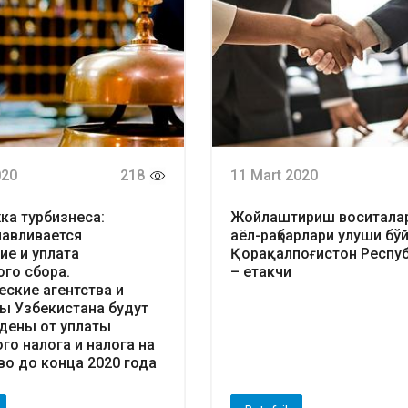
020
218
11 Mart 2020
а турбизнеса:
Жойлаштириш воситала
авливается
аёл-раҳбарлари улуши бў
ие и уплата
Қорақалпоғистон Респу
ого сбора.
– етакчи
еские агентства и
ы Узбекистана будут
дены от уплаты
го налога и налога на
о до конца 2020 года