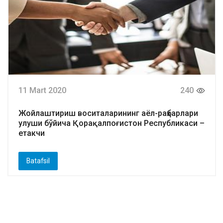
11 Mart 2020
240
Жойлаштириш воситаларининг аёл-раҳбарлари
улуши бўйича Қорақалпоғистон Республикаси –
етакчи
Batafsil