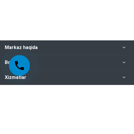
Markaz haqida
Bo‘limlar
Xizmatlar
Me'yoriy-huquqiy hujjatlar
Biz bilan bog‘lanish
+998-95-199-15-01 Sertifikatlashtirish bo‘limi