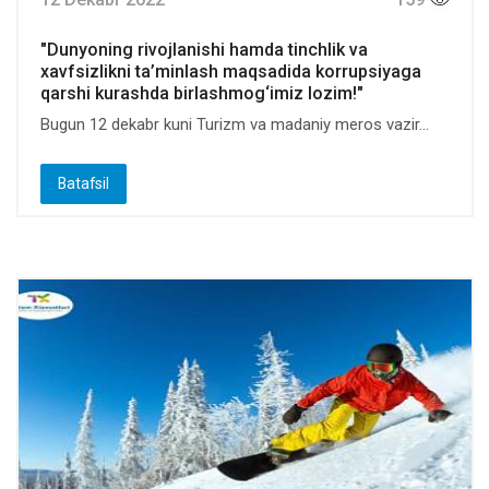
"Dunyoning rivojlanishi hamda tinchlik va
xavfsizlikni ta’minlash maqsadida korrupsiyaga
qarshi kurashda birlashmog‘imiz lozim!"
Bugun 12 dekabr kuni Turizm va madaniy meros vazir...
Batafsil