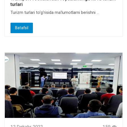
turlari
Turizm turlari to‘g‘risida maʼlumotlarni berishni ...
Batafsil
12 Dekabr 2022
159