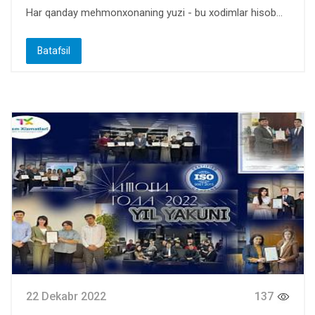
Har qanday mehmonxonaning yuzi - bu xodimlar hisob...
Batafsil
22 Dekabr 2022
137