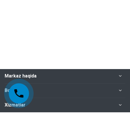
Markaz haqida
Bo‘limlar
Xizmatlar
Me'yoriy-huquqiy hujjatlar