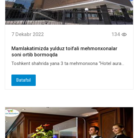
7 Dekabr 2022
134
Mamlakatimizda yulduz toifali mehmonxonalar
soni ortib bormoqda
Toshkent shahrida yana 3 ta mehmonxona “Hotel aura...
Batafsil