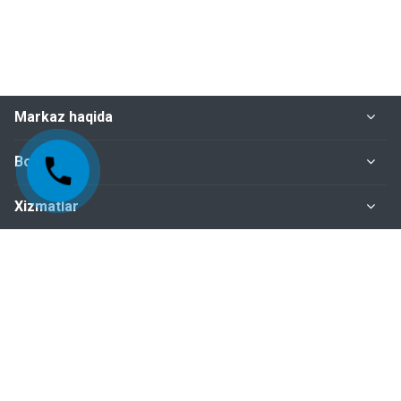
Markaz haqida
Bo‘limlar
Xizmatlar
Me'yoriy-huquqiy hujjatlar
Biz bilan bog‘lanish
+998-95-199-15-01 Sertifikatlashtirish bo‘limi
+998-95-199-15-04 Inspeksiya nazorati bo‘limi