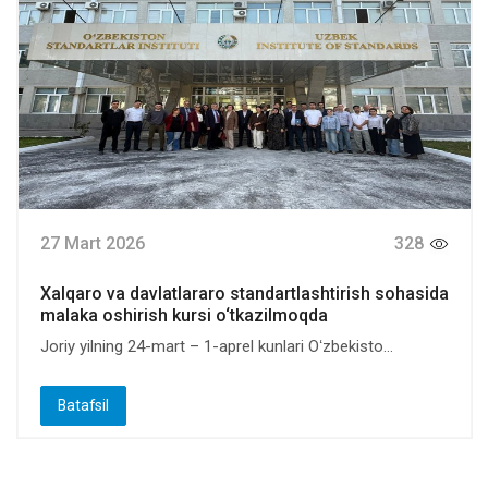
27 Mart 2026
328
Xalqaro vа davlatlararo standartlashtirish sohasida
malaka oshirish kursi o‘tkazilmoqda
Joriy yilning 24-mart – 1-aprel kunlari Oʻzbekisto...
Batafsil