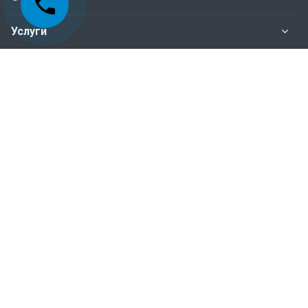
Услуги
Нормативные документы
Наши контакты
+998-95-199-15-01 Отдел сертификация
+998-95-199-15-04 Отдел инспекционного
контроля
+998-95-199-15-07 Бухгалтерия
Пн. – Пт.: с 9:00 до 18:00
100015, г.Ташкент, Мирабадский район, ул.Айбек,
д-18 (ориентир: станция метро Айбек)
sertifikatsiya@uzbektourism.uz