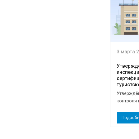
3 марта 
Утвержд
инспекци
сертифи
туристск
Утверждён
контроля н
Подроб