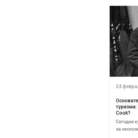
24 февра
Основате
туризма:
Cook?
Сегодня к
за несколь