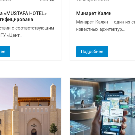
ца «MUSTAFA HOTEL»
Минарет Калян
ртифицирована
Минарет Калян — один из 
ствии с соответствующим
известных архитектур...
ГУ «Цент...
нее
Подробнее