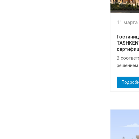
11 марта
Гостини
TASHKEN
сертифи
В соответ
решением 
Подроб