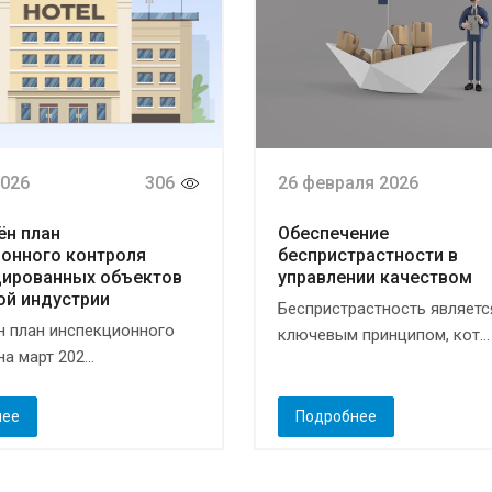
2026
306
26 февраля 2026
ён план
Обеспечение
онного контроля
беспристрастности в
цированных объектов
управлении качеством
ой индустрии
Беспристрастность являетс
 план инспекционного
ключевым принципом, кот...
а март 202...
нее
Подробнее