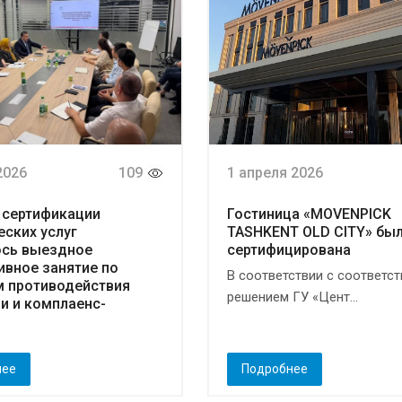
2026
109
1 апреля 2026
 сертификации
Гостиница «MOVENPICK
еских услуг
TASHKENT OLD CITY» бы
ось выездное
сертифицирована
ивное занятие по
В соответствии с соответ
м противодействия
решением ГУ «Цент...
и и комплаенс-
я
нее
Подробнее