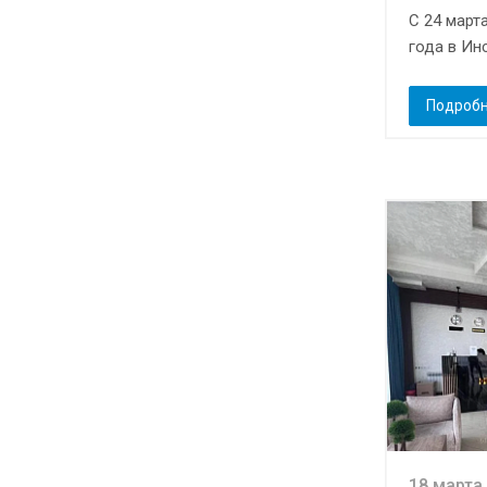
С 24 март
года в Инс
Подроб
18 марта