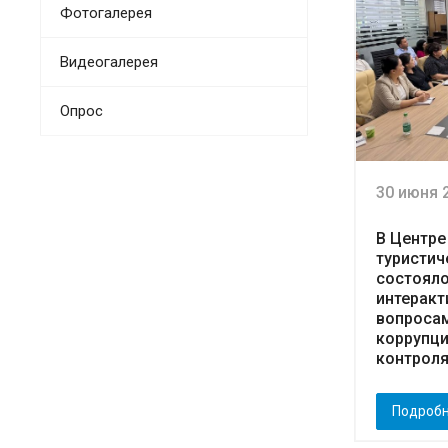
Фотогалерея
Видеогалерея
Опрос
30 июня 
В Центре
туристич
состоял
интеракт
вопроса
коррупци
контрол
Подроб