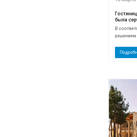
Гостини
была се
В соответ
решением 
Подроб