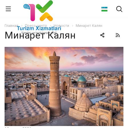
Главная
Пресс-центр
Новости
Минарет Калян
Минарет Калян