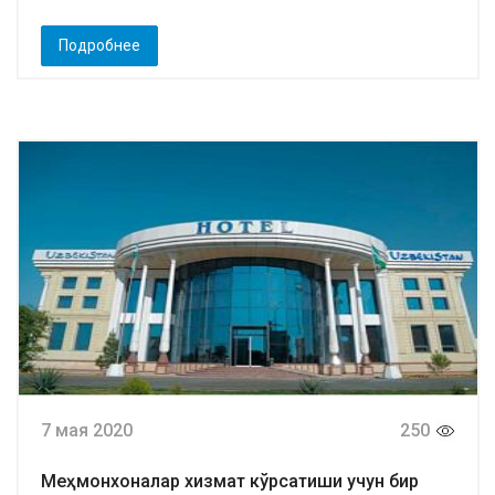
Подробнее
7 мая 2020
250
Меҳмонхоналар хизмат кўрсатиши учун бир