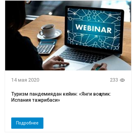
14 мая 2020
233
Туризм пандемиядан кейин: «Янги воқелик:
Испания тажрибаси»
Подробнее