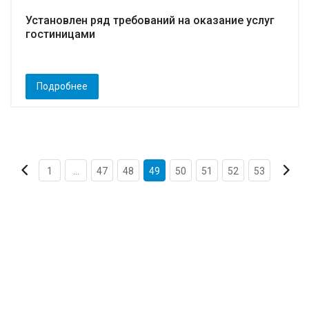
Установлен ряд требований на оказание услуг
гостиницами
Подробнее
1
...
47
48
49
50
51
52
53