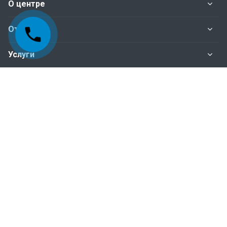
О центре
Отделы
Услуги
Нормативные документы
Наши контакты
+998-95-199-15-01 Отдел сертификация
+998-95-199-15-04 Отдел инспекционного
контроля
+998-95-199-15-07 Бухгалтерия
Пн. – Пт.: с 9:00 до 18:00
100015, г.Ташкент, Мирабадский район, ул.Айбек,
д-18 (ориентир: станция метро Айбек)