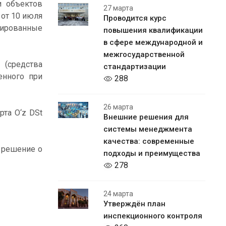
и объектов
27 марта
 от 10 июля
Проводится курс
ицированные
повышения квалификации
в сфере международной и
межгосударственной
 (средства
стандартизации
енного при
288
26 марта
та O‘z DSt
Внешние решения для
системы менеджмента
качества: современные
 решение о
подходы и преимущества
278
24 марта
Утверждён план
инспекционного контроля