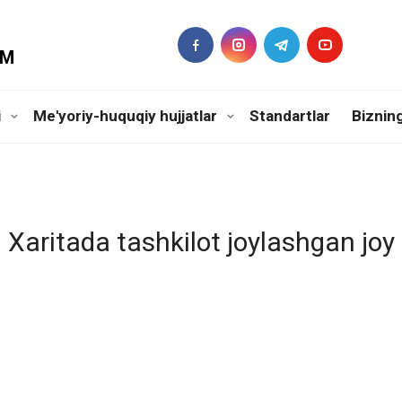
DM
i
Me'yoriy-huquqiy hujjatlar
Standartlar
Biznin
Xaritada tashkilot joylashgan joy