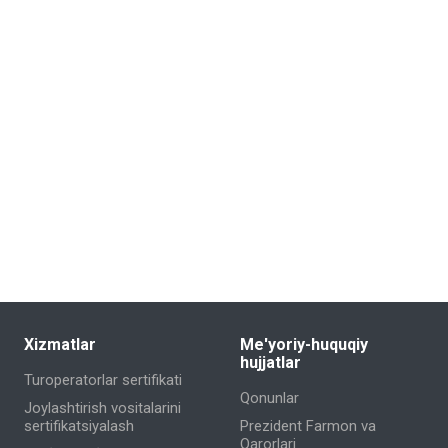
Xizmatlar
Me'yoriy-huquqiy
hujjatlar
Turoperatorlar sertifikati
Qonunlar
Joylashtirish vositalarini
sertifikatsiyalash
Prezident Farmon va
Qarorlari