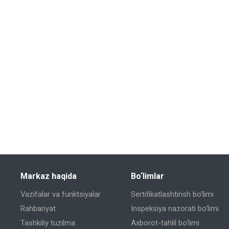
Markaz haqida
Bo‘limlar
Vazifalar va funktsiyalar
Sertifikatlashtirish bo‘limi
Rahbariyat
Inspeksiya nazorati bo‘limi
Tashkiliy tuzilma
Axborot-tahlil bo‘limi