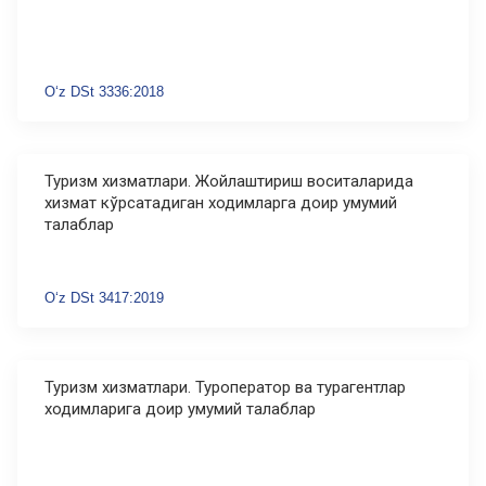
Oʻz DSt 3336:2018
Туризм хизматлари. Жойлаштириш воситаларида
хизмат кўрсатадиган ходимларга доир умумий
талаблар
Oʻz DSt 3417:2019
Туризм хизматлари. Туроператор ва турагентлар
ходимларига доир умумий талаблар