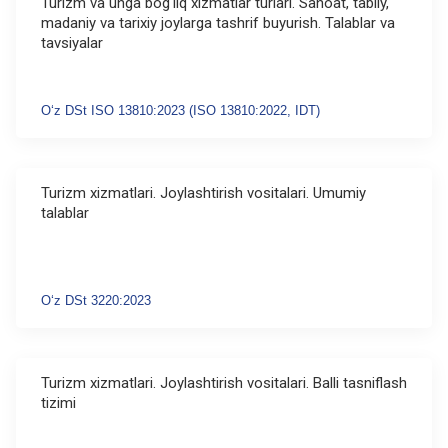
Turizm va unga bogʻliq xizmatlar turlari. Sanoat, tabiiy,
madaniy va tarixiy joylarga tashrif buyurish. Talablar va
tavsiyalar
Oʻz DSt ISO 13810:2023 (ISO 13810:2022, IDT)
Turizm xizmatlari. Joylashtirish vositalari. Umumiy
talablar
Oʻz DSt 3220:2023
Turizm xizmatlari. Joylashtirish vositalari. Balli tasniflash
tizimi