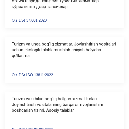
объектларида хавфсиз туристик хизматлар
кўрсатишга доир тавсиялар
Oʻz DSt 37.001:2020
Turizm va unga bog’liq xizmatlar. Joylashtirish vositalari
uchun ekologik talablarni ishlab chiqish bo’yicha
qo’llanma
Oʻz DSt ISO 13811:2022
Turizm va u bilan bog’liq bo’lgan xizmat turlari.
Joylashtirish vositalarining barqaror rivojlanishini
boshqarish tizimi. Asosiy talablar