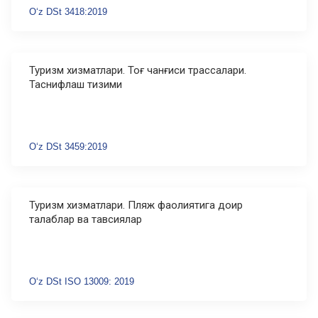
Oʻz DSt 3418:2019
Туризм хизматлари. Тоғ чанғиси трассалари.
Таснифлаш тизими
Oʻz DSt 3459:2019
Туризм хизматлари. Пляж фаолиятига доир
талаблар ва тавсиялар
Oʻz DSt ISO 13009: 2019