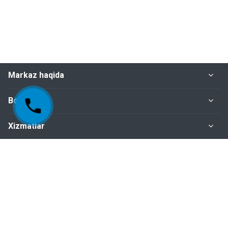
Markaz haqida
Bo‘limlar
Xizmatlar
Me'yoriy-huquqiy hujjatlar
Biz bilan bog‘lanish
+998-95-199-15-01 Sertifikatlashtirish bo‘limi
+998-95-199-15-04 Inspeksiya nazorati bo‘limi