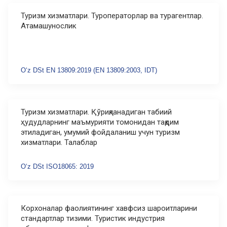
Туризм хизматлари. Туроператорлар ва турагентлар.
Атамашунослик
Oʻz DSt EN 13809:2019 (EN 13809:2003, IDT)
Туризм хизматлари. Қўриқланадиган табиий
ҳудудларнинг маъмурияти томонидан тақдим
этиладиган, умумий фойдаланиш учун туризм
хизматлари. Талаблар
Oʻz DSt ISO18065: 2019
Корхоналар фаолиятининг хавфсиз шароитларини
стандартлар тизими. Туристик индустрия