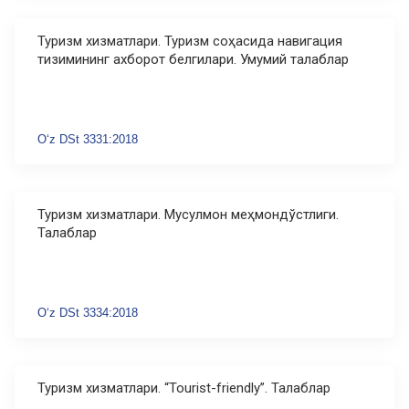
Туризм хизматлари. Туризм соҳасида навигация
тизимининг ахборот белгилари. Умумий талаблар
O‘z DSt 3331:2018
Туризм хизматлари. Мусулмон меҳмондўстлиги.
Талаблар
Oʻz DSt 3334:2018
Туризм хизматлари. “Tourist-friendly”. Талаблар