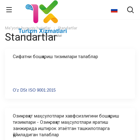
Me'yoriy-huquqiy hujjatlar
Standartlar
Standartlar
Сифатни бошқариш тизимлари талаблар
O’z DSt ISO 9001:2015
Озиқ-овқат маҳсулотлари хавфсизлигини бошқариш
тизимлари - Озиқ-овқат маҳсулотлари яратиш
занжирида иштирок этаётган ташкилотларга
қўйиладиган талаблар