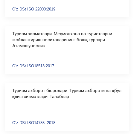
O’z DSt ISO 22000:2019
Туризм хизматлари. Меҳмонхона ва туристларни
жойлаштириш воситаларининг бошқа турлари.
Атамашунослик
Oʻz DSt ISO18513:2017
Туризм ахборот бюролари. Туризм ахбороти ва қабул
қилиш хизматлари. Талаблар
Oʻz DSt ISO14785: 2018