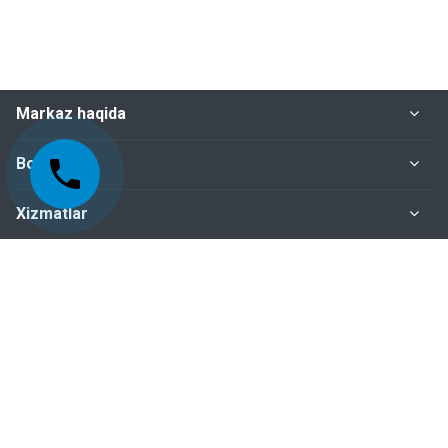
Markaz haqida
Bo‘limlar
Xizmatlar
Me'yoriy-huquqiy hujjatlar
Biz bilan bog‘lanish
+998-95-199-15-01 Sertifikatlashtirish bo‘limi
+998-95-199-15-04 Inspeksiya nazorati bo‘limi
+998-95-199-15-07 Buxgalteriya bo‘limi