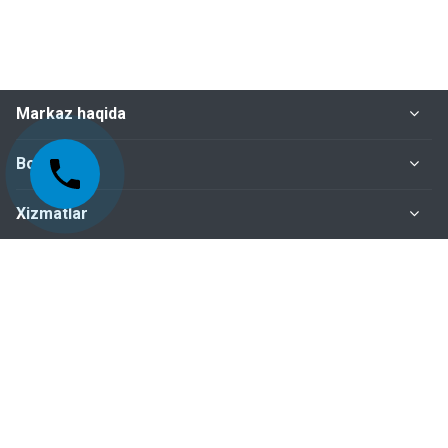
Markaz haqida
Bo‘limlar
Xizmatlar
Me'yoriy-huquqiy hujjatlar
Biz bilan bog‘lanish
+998-95-199-15-01 Sertifikatlashtirish bo‘limi
+998-95-199-15-04 Inspeksiya nazorati bo‘limi
+998-95-199-15-07 Buxgalteriya bo‘limi