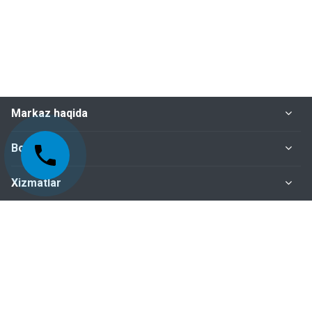
Markaz haqida
Bo‘limlar
Xizmatlar
Me'yoriy-huquqiy hujjatlar
Biz bilan bog‘lanish
+998-95-199-15-01 Sertifikatlashtirish bo‘limi