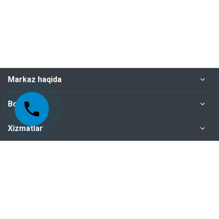
Markaz haqida
Bo‘limlar
Xizmatlar
Me'yoriy-huquqiy hujjatlar
Biz bilan bog‘lanish
+998-95-199-15-01 Sertifikatlashtirish bo‘limi