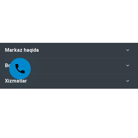
Markaz haqida
Bo‘limlar
Xizmatlar
Me'yoriy-huquqiy hujjatlar
Biz bilan bog‘lanish
+998-95-199-15-01 Sertifikatlashtirish bo‘limi