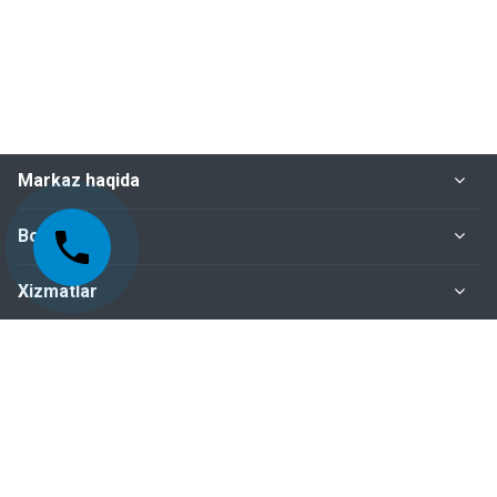
Markaz haqida
Bo‘limlar
Xizmatlar
Me'yoriy-huquqiy hujjatlar
Biz bilan bog‘lanish
+998-95-199-15-01 Sertifikatlashtirish bo‘limi