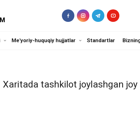
DM
i
Me'yoriy-huquqiy hujjatlar
Standartlar
Biznin
Xaritada tashkilot joylashgan joy