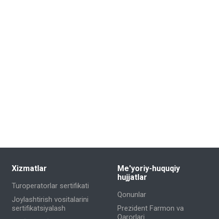
Xizmatlar
Me'yoriy-huquqiy
hujjatlar
Turoperatorlar sertifikati
Qonunlar
Joylashtirish vositalarini
sertifikatsiyalash
Prezident Farmon va
Qarorlari