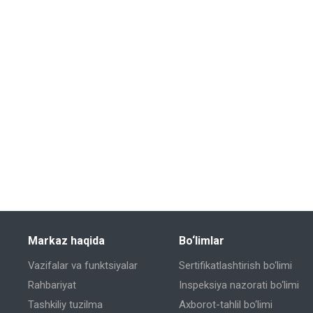
Markaz haqida
Bo‘limlar
Vazifalar va funktsiyalar
Sertifikatlashtirish bo‘limi
Rahbariyat
Inspeksiya nazorati bo‘limi
Tashkiliy tuzilma
Axborot-tahlil bo‘limi