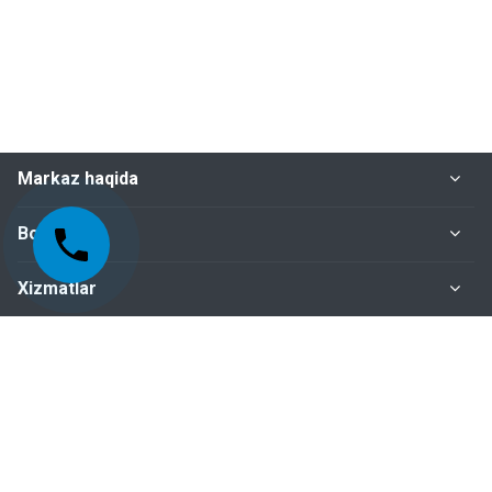
Markaz haqida
Bo‘limlar
Xizmatlar
Me'yoriy-huquqiy hujjatlar
Biz bilan bog‘lanish
+998-95-199-15-01 Sertifikatlashtirish bo‘limi