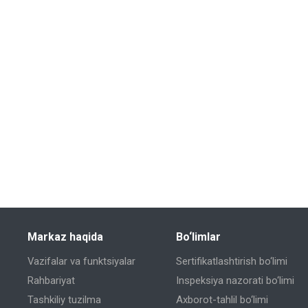
Markaz haqida
Bo‘limlar
Vazifalar va funktsiyalar
Sertifikatlashtirish bo‘limi
Rahbariyat
Inspeksiya nazorati bo‘limi
Tashkiliy tuzilma
Axborot-tahlil bo‘limi