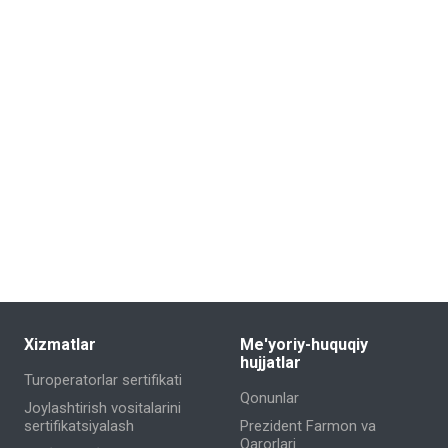
Xizmatlar
Me'yoriy-huquqiy
hujjatlar
Turoperatorlar sertifikati
Qonunlar
Joylashtirish vositalarini
sertifikatsiyalash
Prezident Farmon va
Qarorlari