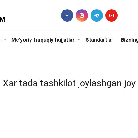
DM
i
Me'yoriy-huquqiy hujjatlar
Standartlar
Biznin
Xaritada tashkilot joylashgan joy