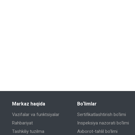
Markaz haqida
Bo‘limlar
Vazifalar va funktsiyalar
Sertifikatlashtirish bo‘limi
Rahbariyat
Inspeksiya nazorati bo‘limi
Tashkiliy tuzilma
Axborot-tahlil bo‘limi