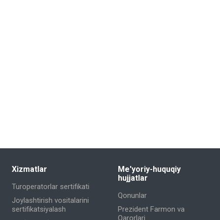
Xizmatlar
Me'yoriy-huquqiy
hujjatlar
Turoperatorlar sertifikati
Qonunlar
Joylashtirish vositalarini
sertifikatsiyalash
Prezident Farmon va
Qarorlari