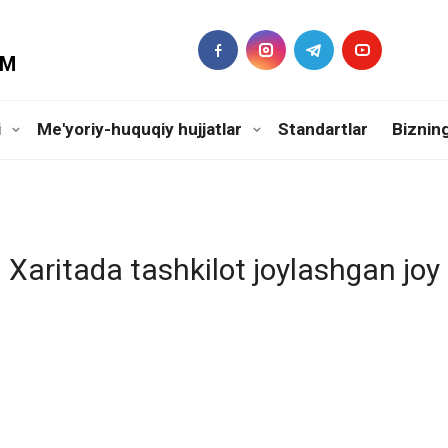
DM
i
Me'yoriy-huquqiy hujjatlar
Standartlar
Biznin
Xaritada tashkilot joylashgan joy