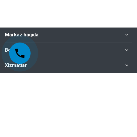
Markaz haqida
Bo‘limlar
Xizmatlar
Me'yoriy-huquqiy hujjatlar
Biz bilan bog‘lanish
+998-95-199-15-01 Sertifikatlashtirish bo‘limi
+998-95-199-15-04 Inspeksiya nazorati bo‘limi
+998-95-199-15-07 Buxgalteriya bo‘limi