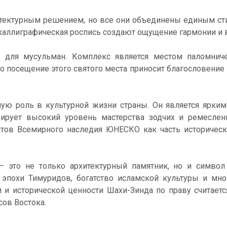
тектурным решением, но все они объединены единым ст
 каллиграфическая роспись создают ощущение гармонии и 
 для мусульман. Комплекс является местом паломниче
о посещение этого святого места приносит благословение
ную роль в культурной жизни страны. Он является ярки
рирует высокий уровень мастерства зодчих и ремеслен
ктов Всемирного наследия ЮНЕСКО как часть историческ
 это не только архитектурный памятник, но и символ
е эпохи Тимуридов, богатство исламской культуры и мн
 и исторической ценности Шахи-Зинда по праву считаетс
ов Востока.