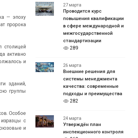
27 марта
Проводится курс
ка — эпоху
повышения квалификации
ат пророка
в сфере международной и
межгосударственной
стандартизации
л столицей
289
да активно
должалось и
26 марта
Внешние решения для
системы менеджмента
ти зданий,
качества: современные
нюю группы
подходы и преимущества
282
ков. Особое
24 марта
 изразцы с
Утверждён план
ирюзовые и
инспекционного контроля