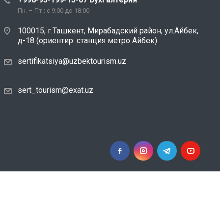
Пн. – Пт.: с 9:00 до 18:00
100015, г.Ташкент, Мирабадский район, ул.Айбек,
д-18 (ориентир: станция метро Айбек)
sertifikatsiya@uzbektourism.uz
sert_tourism@exat.uz