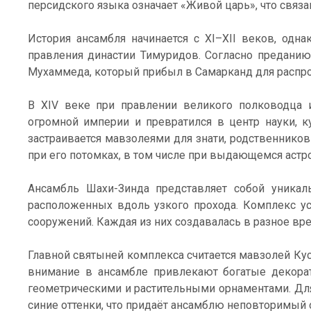
персидского языка означает «Живой царь», что связа
История ансамбля начинается с XI–XII веков, одн
правления династии Тимуридов. Согласно преданию
Мухаммеда, который прибыл в Самарканд для распро
В XIV веке при правлении великого полководца и
огромной империи и превратился в центр науки, к
застраивается мавзолеями для знати, родственнико
при его потомках, в том числе при выдающемся астр
Ансамбль Шахи-Зинда представляет собой уникал
расположенных вдоль узкого прохода. Комплекс у
сооружений. Каждая из них создавалась в разное вр
Главной святыней комплекса считается мавзолей Ку
внимание в ансамбле привлекают богатые декорат
геометрическими и растительными орнаментами. Дл
синие оттенки, что придаёт ансамблю неповторимый 