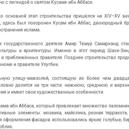
но с легендой о святом Кусаме ибн Аббасе.
ако основной этап строительства пришёлся на XIV–XV ве
, здесь был похоронен Кусам ибн Аббас, двоюродный бр
странения ислама.
 государственного деятеля Амир Темур Самарканд ста
ультуры и архитектуры. Именно в этот период Шахи-Зин
в и приближённых правителя. Позднее строительство про
ономе и правителе Улугбек.
ьную улицу-мавзолей, состоящую из более чем двадца
словно делится на три части: нижнюю, среднюю и верх
емя и имеет свои художественные особенности.
сама ибн Аббаса, который привлекает множество паломни
ивные элементы: мозаика, майолика, резная терракота,
я оформления фасадов использовались яркие голубые, б
облик.