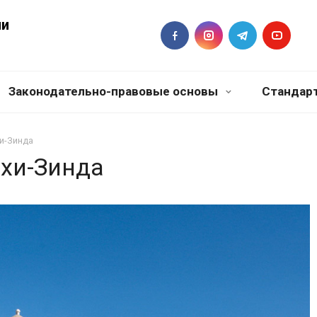
ии
Законодательно-правовые основы
Стандар
и-Зинда
хи-Зинда