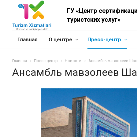
ГУ «Центр сертификац
туристских услуг»
Главная
О центре
Пресс-центр
Главная
Пресс-центр
Новости
Ансамбль мавзолеев Шах
Ансамбль мавзолеев Ша