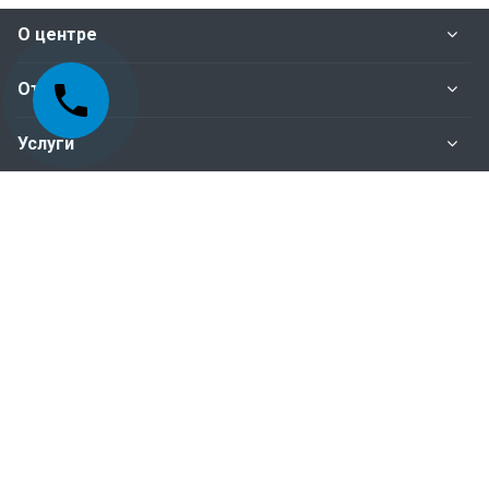
О центре
Отделы
Услуги
Нормативные документы
Наши контакты
+998-95-199-15-01 Отдел сертификация
+998-95-199-15-04 Отдел инспекционного
контроля
+998-95-199-15-07 Бухгалтерия
Пн. – Пт.: с 9:00 до 18:00
100015, г.Ташкент, Мирабадский район, ул.Айбек,