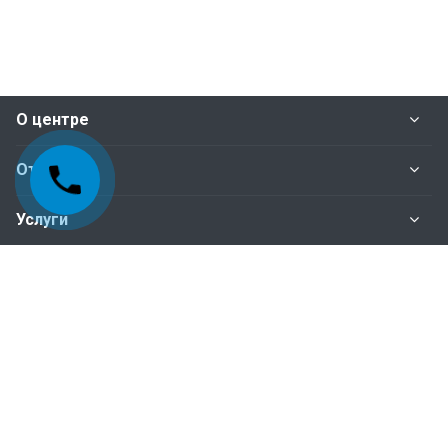
О центре
Отделы
Услуги
Нормативные документы
Наши контакты
+998-95-199-15-01 Отдел сертификация
+998-95-199-15-04 Отдел инспекционного
контроля