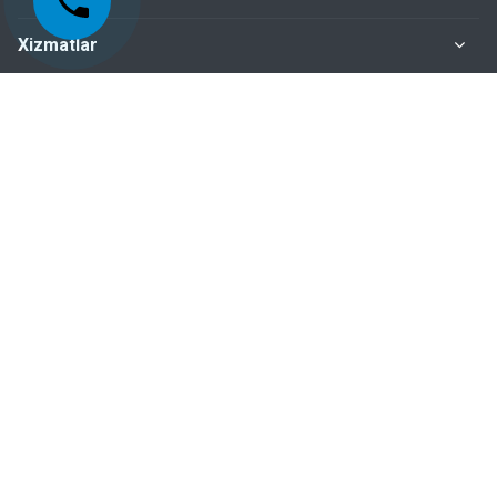
Xizmatlar
Me'yoriy-huquqiy hujjatlar
Biz bilan bog‘lanish
+998-95-199-15-01 Sertifikatlashtirish bo‘limi
+998-95-199-15-04 Inspeksiya nazorati bo‘limi
+998-95-199-15-07 Buxgalteriya bo‘limi
Dushanba – Juma: 9:00 - 18:00
100015, Toshkent shahar, Mirobod tumani, Oybek
ko‘chasi, 18-uy (mo‘ljal: “Oybek” metro bekati)
sertifikaciya.turizm@mail.ru
sert_tourism@exat.uz