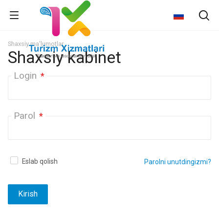
Shaxsiy ma'lumotlar
Shaxsiy kabinet
Login
*
Parol
*
Eslab qolish
Parolni unutdingizmi?
Kirish