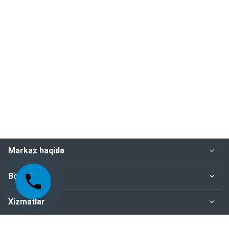
Markaz haqida
Bo‘limlar
Xizmatlar
Me'yoriy-huquqiy hujjatlar