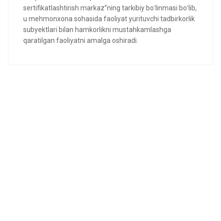
sertifikatlashtirish markaz”ning tarkibiy boʻlinmasi boʻlib,
u mehmonxona sohasida faoliyat yurituvchi tadbirkorlik
subyektlari bilan hamkorlikni mustahkamlashga
qaratilgan faoliyatni amalga oshiradi.