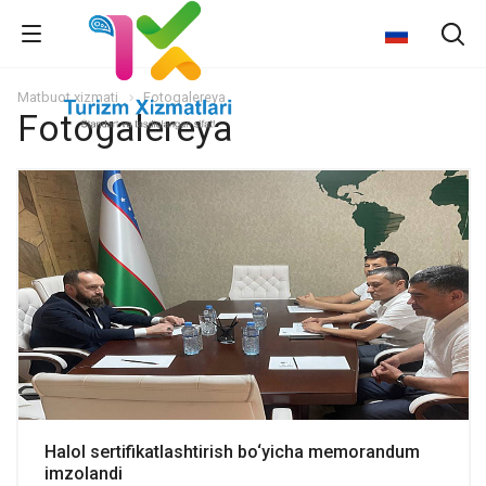
Matbuot xizmati
Fotogalereya
Fotogalereya
Halol sertifikatlashtirish bo‘yicha memorandum
imzolandi