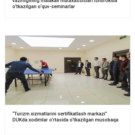
vazirligining malakali mutaxassislari ishtirokida
o‘tkazilgan o‘quv-seminarlar
“Turizm xizmatlarini sertifikatlash markazi”
DUKda xodimlar o‘rtasida o‘tkazilgan musobaqa