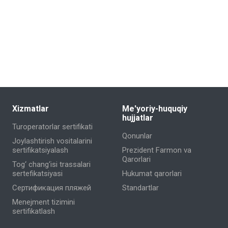
Xizmatlar
Me'yoriy-huquqiy
hujjatlar
Turoperatorlar sertifikati
Qonunlar
Joylashtirish vositalarini
sertifikatsiyalash
Prezident Farmon va
Qarorlari
Tog‘ chang‘isi trassalari
sertefikatsiyasi
Hukumat qarorlari
Сертификация пляжей
Standartlar
Menejment tizimini
sertifikatlash