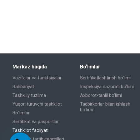
Markaz haqida
Bo‘limlar
Vazifalar va funktsiyalar
Sertifikatlashtirish bo‘limi
Rahbariyat
Inspeksiya nazorati bo‘limi
Tashkiliy tuzilma
Axborot-tahlil bo‘limi
Yuqori turuvchi tashkilot
Tadbirkorlar bilan ishlash
boʻlimi
Bo‘limlar
Sertifikat va pasportlar
Tashkilot faoliyati
Baholash tartib-taomillari