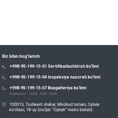
Biz bilan bog‘lanish
+998-95-199-15-01 Sertifikatlashtirish bo‘limi
+998-95-199-15-04 Inspeksiya nazorati bo‘limi
+998-95-199-15-07 Buxgalteriya bo‘limi
Dushanba – Juma: 9:00 - 18:00
100015, Toshkent shahar, Mirobod tumani, Oybek
ko‘chasi, 18-uy (mo‘ljal: “Oybek” metro bekati)