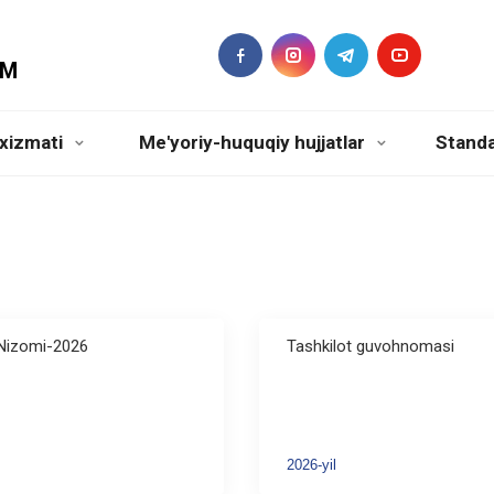
DM
xizmati
Me'yoriy-huquqiy hujjatlar
Standa
 Nizomi-2026
Tashkilot guvohnomasi
2026-yil