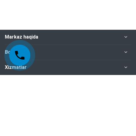
Markaz haqida
Bo‘limlar
Xizmatlar
Me'yoriy-huquqiy hujjatlar
Biz bilan bog‘lanish
+998-95-199-15-01 Sertifikatlashtirish bo‘limi
+998-95-199-15-04 Inspeksiya nazorati bo‘limi