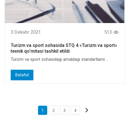
3 Dekabr 2021
513
Turizm va sport sohasida STQ 4 «Turizm va sport»
texnik qo‘mitasi tashkil etildi
Turizm va sport sohasidagi amaldagi standartlarni ...
Batafsil
1
2
3
4