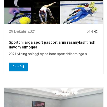
29 Dekabr 2021
514
Sportchilarga sport pasportlarini rasmiylashtirish
davom etmoqda
2021 yilning so‘nggi oyida ham sportchilarimizga s...
Batafsil