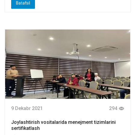
Batafsil
9 Dekabr 2021
294
Joylashtirish vositalarida menejment tizimlarini
sertifikatlash