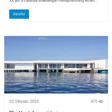
XX asr oʻrtalarida shakllangan menejmentning Ameri...
Batafsil
22 Oktyabr 2025
475