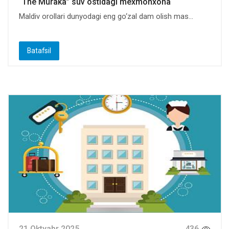
“The Muraka” suv ostidagi mexmonxona
Maldiv orollari dunyodagi eng go‘zal dam olish mas...
Batafsil
21 Oktyabr 2025
436