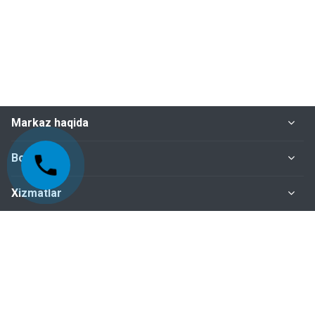
Markaz haqida
Bo‘limlar
Xizmatlar
Me'yoriy-huquqiy hujjatlar
Biz bilan bog‘lanish
+998-95-199-15-01 Sertifikatlashtirish bo‘limi