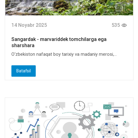
14 Noyabr 2025
535
Sangardak - marvariddek tomchilarga ega
sharshara
O‘zbekiston nafaqat boy tarixiy va madaniy merosi,...
Batafsil