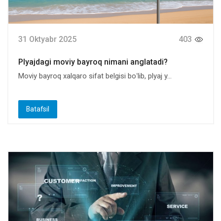
31 Oktyabr 2025
403
Plyajdagi moviy bayroq nimani anglatadi?
Moviy bayroq xalqaro sifat belgisi boʻlib, plyaj y...
Batafsil