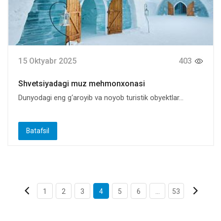
15 Oktyabr 2025
403
Shvetsiyadagi muz mehmonxonasi
Dunyodagi eng g‘aroyib va noyob turistik obyektlar...
Batafsil
1
2
3
4
5
6
...
53