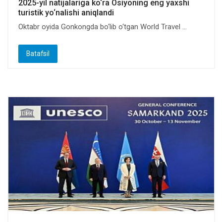
2025-yil natijalariga ko‘ra Osiyoning eng yaxshi
turistik yo‘nalishi aniqlandi
Oktabr oyida Gonkongda bo‘lib o‘tgan World Travel ...
Batafsil