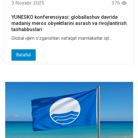
3 Noyabr 2025
376
YUNESKO konferensiyasi: globallashuv davrida
madaniy meros obyektlarini asrash va rivojlantirish
tashabbuslari
Global iqlim o‘zgarishlari nafaqat mamlakatlar iqt...
Batafsil