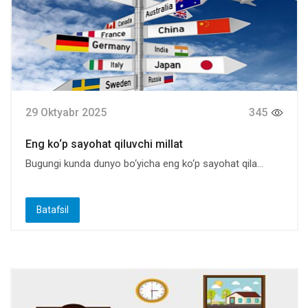
29 Oktyabr 2025
345
Eng ko‘p sayohat qiluvchi millat
Bugungi kunda dunyo bo‘yicha eng ko‘p sayohat qila...
Batafsil