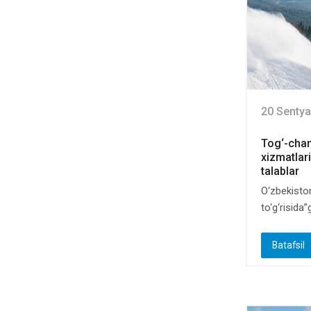
20 Sentya
Tog‘-chan
xizmatlari
talablar
O‘zbekisto
to‘g‘risida”g
Batafsil