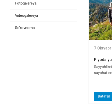
Fotogalereya
Videogalereya
So'rovnoma
7 Oktyabr
Piyoda yu
Sayyohlikn
sayohat eng
Batafsil