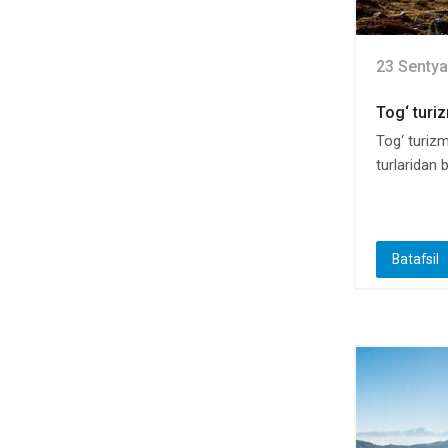
23 Sentya
Tog‘ turi
Tog‘ turizm
turlaridan bir
Batafsil