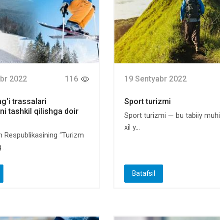
br 2022
116
19 Sentyabr 2022
g‘i trassalari
Sport turizmi
ni tashkil qilishga doir
Sport turizmi — bu tabiiy muhit
xil y...
n Respublikasining “Turizm
...
Batafsil