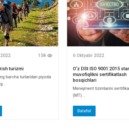
 2022
158
6 Oktyabr 2022
rish turizmi
O‘z DSt ISO 9001:2015 sta
muvofiqlikni sertifikatlash
ing barcha turlaridan piyoda
bosqichlari
...
Menejment tizimlarini sertifik
(MT) ...
Batafsil