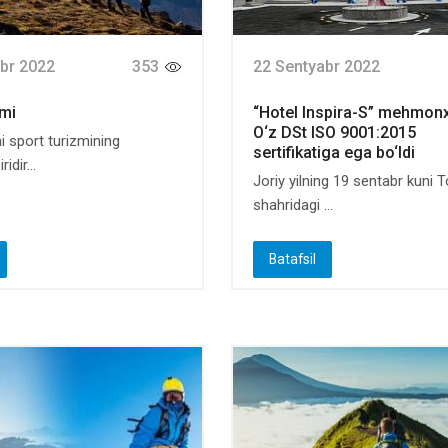
br 2022
353
22 Sentyabr 2022
zmi
“Hotel Inspira-S” mehmon
O‘z DSt ISO 9001:2015
i sport turizmining
sertifikatiga ega bo‘ldi
idir...
Joriy yilning 19 sentabr kuni 
shahridagi ...
Batafsil