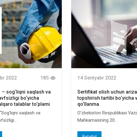
br 2022
185
14 Sentyabr 2022
 – sog‘liqni saqlash va
Sertifikat olish uchun ariza
vfsizligi bo‘yicha
topshirish tartibi bo‘yicha 
lqaro talablar to‘plami
qo‘llanma
“Sog‘liqni saqlash va
O‘zbekiston Respublikasi Vazi
sizligi...
Mahkamasining 20...
Batafsil