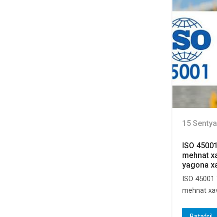
15 Sentya
ISO 45001
mehnat xa
yagona xa
ISO 45001 
mehnat xavf
Batafsil