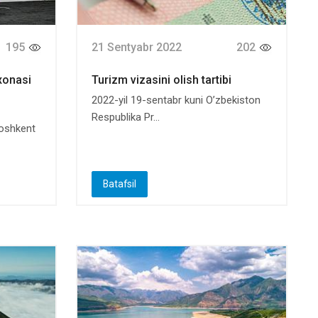
195
21 Sentyabr 2022
202
xonasi
Turizm vizasini olish tartibi
2022-yil 19-sentabr kuni O’zbekiston
Respublika Pr...
Toshkent
Batafsil