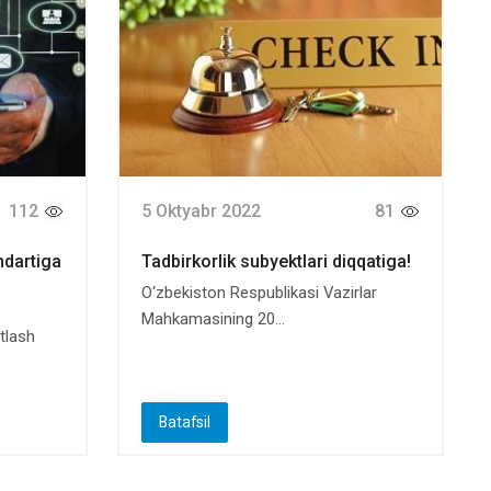
112
5 Oktyabr 2022
81
ndartiga
Tadbirkorlik subyektlari diqqatiga!
O‘zbekiston Respublikasi Vazirlar
Mahkamasining 20...
atlash
Batafsil