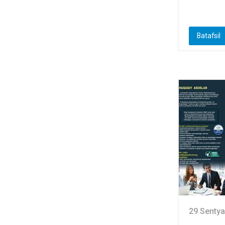
Batafsil
29 Sentya