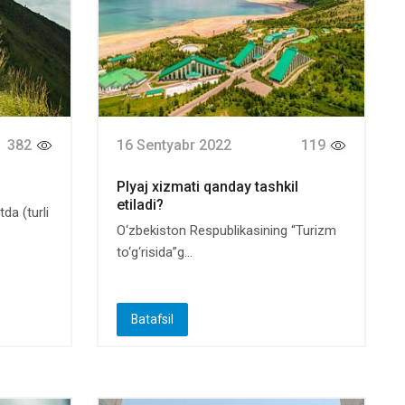
382
16 Sentyabr 2022
119
Plyaj xizmati qanday tashkil
etiladi?
da (turli
O‘zbekiston Respublikasining “Turizm
to‘g‘risida”g...
Batafsil