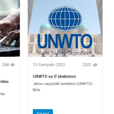
268
13 Sentyabr 2022
2201
UNWTO va O‘zbekiston
video
Jahon sayyohlik tashkiloti (UNWTO) -
Birla...
rlar
Batafsil