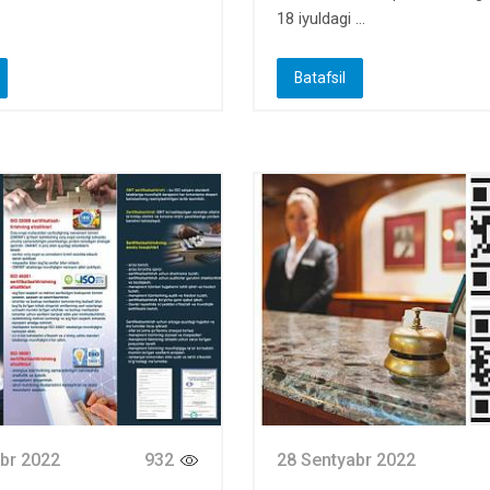
18 iyuldagi ...
Batafsil
br 2022
932
28 Sentyabr 2022