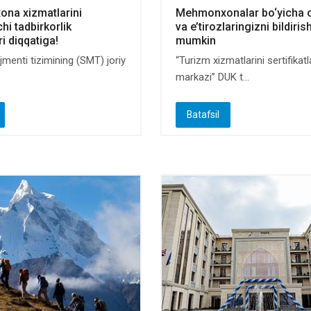
na xizmatlarini
Mehmonxonalar bo‘yicha o‘
hi tadbirkorlik
va e’tirozlaringizni bildiris
i diqqatiga!
mumkin
menti tizimining (SMT) joriy
“Turizm xizmatlarini sertifikat
markazi” DUK t...
Batafsil