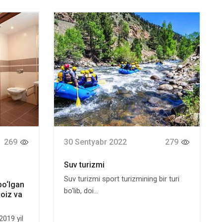
269
30 Sentyabr 2022
279
Suv turizmi
Suv turizmi sport turizmining bir turi
bo‘lgan
bo‘lib, doi...
foiz va
2019 yil