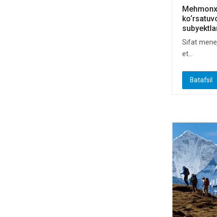
Mehmonxo
ko‘rsatuvc
subyektlar
Sifat menej
et...
Batafsil