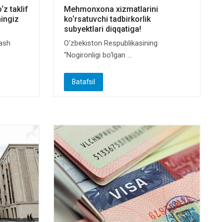
z taklif
Mehmonxona xizmatlarini
hingiz
ko‘rsatuvchi tadbirkorlik
subyektlari diqqatiga!
lash
O‘zbekiston Respublikasining
“Nogironligi bo‘lgan ...
Batafsil