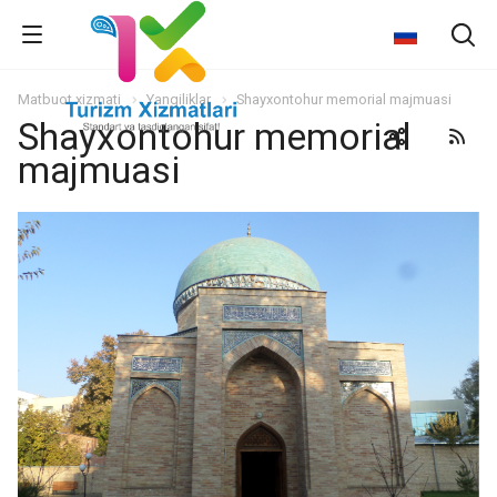
Matbuot xizmati
Yangiliklar
Shayxontohur memorial majmuasi
Shayxontohur memorial
majmuasi