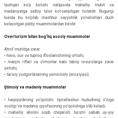
tashqari ko‘p kelishi natijasida mahalliy muhit va
madaniyatga salbiy ta’sir ko‘rsatadigan holatdir. Bugungi
kunda bu ko‘plab mashhur sayyohlik yo‘nalishlari duch
kelayotgan jiddiy muammolardan biridir.
Overturizm bilan bog‘liq asosiy muammolar
Atrof-muhitga zarar:
• havo, suv va tuproq ifloslanishining ortishi;
• marjon riflari va o‘rmonlar kabi tabiiy resurslarga zarar
yetishi;
• tarixiy yodgorliklarning yemirilishi (eroziyasi).
Ijtimoiy va madaniy muammolar
• haqiqiylikning yo‘qolishi: tijoratlashuv hududning o‘ziga
xosligi va madaniy qiyofasining yo‘qolishiga olib keladi;
• mahalliy aholini siqib chiqarish: turizm sabab uy-joy