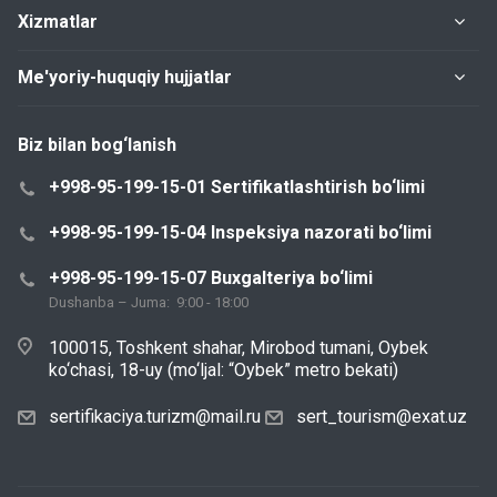
Xizmatlar
Me'yoriy-huquqiy hujjatlar
Biz bilan bog‘lanish
+998-95-199-15-01 Sertifikatlashtirish bo‘limi
+998-95-199-15-04 Inspeksiya nazorati bo‘limi
+998-95-199-15-07 Buxgalteriya bo‘limi
Dushanba – Juma: 9:00 - 18:00
100015, Toshkent shahar, Mirobod tumani, Oybek
ko‘chasi, 18-uy (mo‘ljal: “Oybek” metro bekati)
sertifikaciya.turizm@mail.ru
sert_tourism@exat.uz