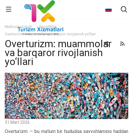
Matbuot xizmati
Yangiliklar
Overturizm: muammolar va barqaror rivojlanish yo‘llari
Overturizm: muammolar
va barqaror rivojlanish
yo‘llari
31 Mart 2026
Overturizm — bu ma’lum bir hududga sayyohlarning haddan