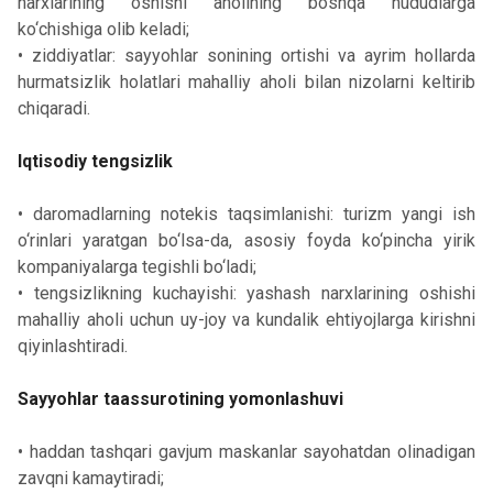
narxlarining oshishi aholining boshqa hududlarga
ko‘chishiga olib keladi;
• ziddiyatlar: sayyohlar sonining ortishi va ayrim hollarda
hurmatsizlik holatlari mahalliy aholi bilan nizolarni keltirib
chiqaradi.
Iqtisodiy tengsizlik
• daromadlarning notekis taqsimlanishi: turizm yangi ish
o‘rinlari yaratgan bo‘lsa-da, asosiy foyda ko‘pincha yirik
kompaniyalarga tegishli bo‘ladi;
• tengsizlikning kuchayishi: yashash narxlarining oshishi
mahalliy aholi uchun uy-joy va kundalik ehtiyojlarga kirishni
qiyinlashtiradi.
Sayyohlar taassurotining yomonlashuvi
• haddan tashqari gavjum maskanlar sayohatdan olinadigan
zavqni kamaytiradi;