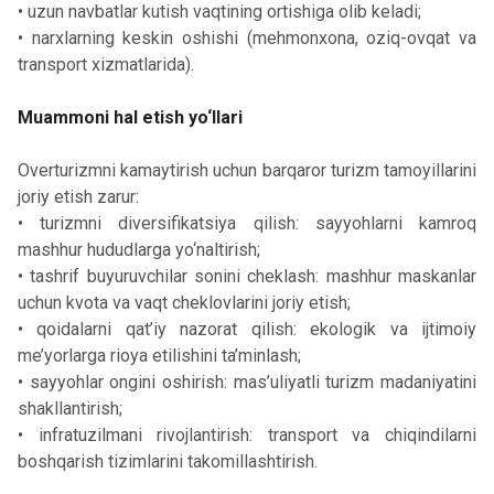
• uzun navbatlar kutish vaqtining ortishiga olib keladi;
• narxlarning keskin oshishi (mehmonxona, oziq-ovqat va
transport xizmatlarida).
Muammoni hal etish yo‘llari
Overturizmni kamaytirish uchun barqaror turizm tamoyillarini
joriy etish zarur:
• turizmni diversifikatsiya qilish: sayyohlarni kamroq
mashhur hududlarga yo‘naltirish;
• tashrif buyuruvchilar sonini cheklash: mashhur maskanlar
uchun kvota va vaqt cheklovlarini joriy etish;
• qoidalarni qat’iy nazorat qilish: ekologik va ijtimoiy
me’yorlarga rioya etilishini ta’minlash;
• sayyohlar ongini oshirish: mas’uliyatli turizm madaniyatini
shakllantirish;
• infratuzilmani rivojlantirish: transport va chiqindilarni
boshqarish tizimlarini takomillashtirish.