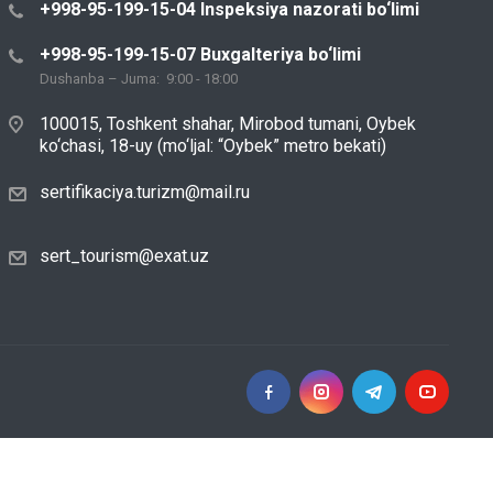
+998-95-199-15-04 Inspeksiya nazorati bo‘limi
+998-95-199-15-07 Buxgalteriya bo‘limi
Dushanba – Juma: 9:00 - 18:00
100015, Toshkent shahar, Mirobod tumani, Oybek
ko‘chasi, 18-uy (mo‘ljal: “Oybek” metro bekati)
sertifikaciya.turizm@mail.ru
sert_tourism@exat.uz