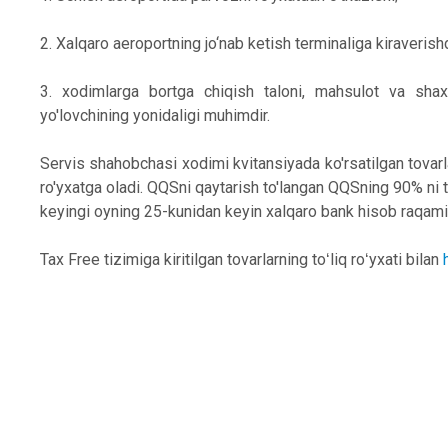
2. Xalqaro aeroportning jo‘nab ketish terminaliga kiraveris
3. xodimlarga bortga chiqish taloni, mahsulot va shaxsn
yo'lovchining yonidaligi muhimdir.
Servis shahobchasi xodimi kvitansiyada ko'rsatilgan tovarla
ro'yxatga oladi. QQSni qaytarish to'langan QQSning 90% ni t
keyingi oyning 25-kunidan keyin xalqaro bank hisob raqamiga
Tax Free tizimiga kiritilgan tovarlarning toʻliq roʻyxati bilan