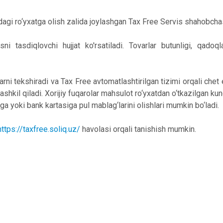
hdagi ro‘yxatga olish zalida joylashgan Tax Free Servis shahobcha
i tasdiqlovchi hujjat ko'rsatiladi. Tovarlar butunligi, qadoql
rni tekshiradi va Tax Free avtomatlashtirilgan tizimi orqali chet 
ashkil qiladi. Xorijiy fuqarolar mahsulot ro‘yxatdan o‘tkazilgan k
 yoki bank kartasiga pul mablag‘larini olishlari mumkin bo‘ladi.
https://taxfree.soliq.uz/
havolasi orqali tanishish mumkin.