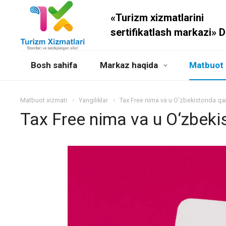
«Turizm xizmatlarini
sertifikatlash markazi» 
Bosh sahifa
Markaz haqida
Matbuot 
Matbuot xizmati
Yangiliklar
Tax Free nima va u O‘zbekistonda qa
Tax Free nima va u O‘zbeki