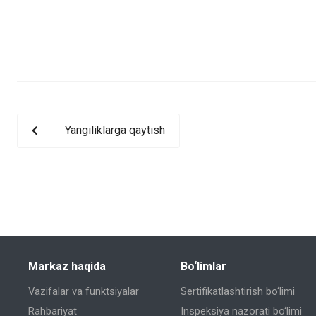
Yangiliklarga qaytish
Markaz haqida
Bo‘limlar
Vazifalar va funktsiyalar
Sertifikatlashtirish bo‘limi
Rahbariyat
Inspeksiya nazorati bo‘limi