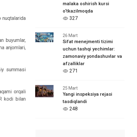
malaka oshirish kursi
o‘tkazilmoqda
 nuqtalarida
327
26 Mart
an buyumlar,
Sifat menejmenti tizimi
na anjomlari,
uchun tashqi yechimlar:
zamonaviy yondashuvlar va
afzalliklar
umiy summasi
271
25 Mart
aqami orqali
Yangi inspeksiya rejasi
R kodi bilan
tasdiqlandi
248