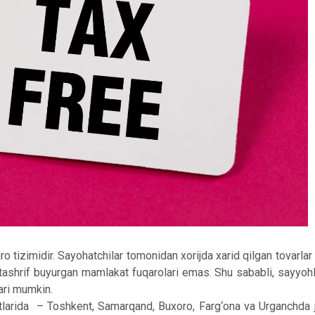
ro tizimidir. Sayohatchilar tomonidan xorijda xarid qilgan tovarlar
r tashrif buyurgan mamlakat fuqarolari emas. Shu sababli, sayyoh
lari mumkin.
larida – Toshkent, Samarqand, Buxoro, Farg‘ona va Urganchda jo