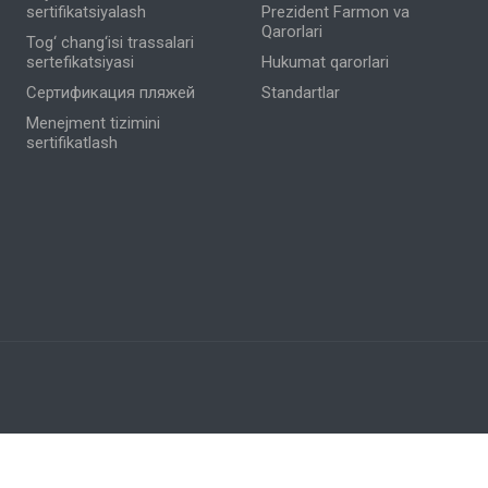
sertifikatsiyalash
Prezident Farmon va
Qarorlari
Tog‘ chang‘isi trassalari
sertefikatsiyasi
Hukumat qarorlari
Сертификация пляжей
Standartlar
Menejment tizimini
sertifikatlash