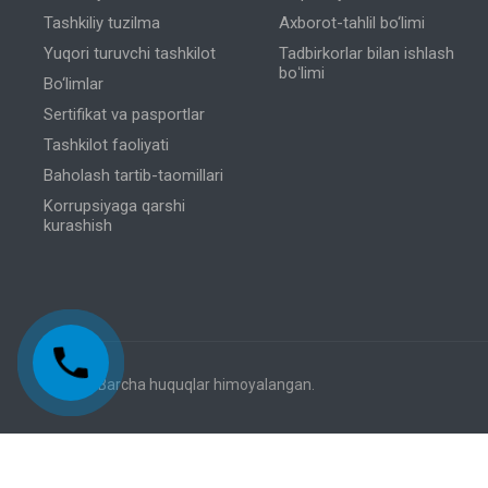
Tashkiliy tuzilma
Axborot-tahlil bo‘limi
Yuqori turuvchi tashkilot
Tadbirkorlar bilan ishlash
boʻlimi
Bo‘limlar
Sertifikat va pasportlar
Tashkilot faoliyati
Baholash tartib-taomillari
Korrupsiyaga qarshi
kurashish
© 2026 Barcha huquqlar himoyalangan.