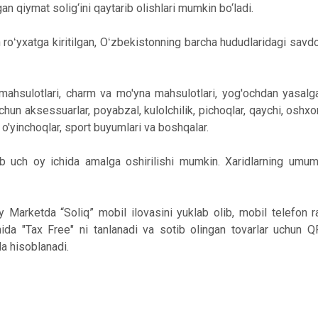
gan qiymat solig‘ini qaytarib olishlari mumkin bo‘ladi.
roʻyxatga kiritilgan, Oʻzbekistonning barcha hududlaridagi savdo
mahsulotlari, charm va mo'yna mahsulotlari, yog'ochdan yasalg
 uchun aksessuarlar, poyabzal, kulolchilik, pichoqlar, qaychi, oshxo
, o'yinchoqlar, sport buyumlari va boshqalar.
ab uch oy ichida amalga oshirilishi mumkin. Xaridlarning um
y Marketda “Soliq” mobil ilovasini yuklab olib, mobil telefon r
imida "Tax Free" ni tanlanadi va sotib olingan tovarlar uchun Q
da hisoblanadi.