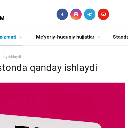
DM
xizmati
Me'yoriy-huquqiy hujjatlar
Standa
nday ishlaydi
stonda qanday ishlaydi