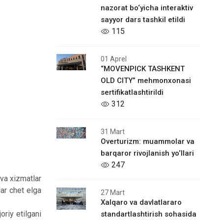
nazorat bo‘yicha interaktiv
sayyor dars tashkil etildi
115
01 Aprel
“MOVENPICK TASHKENT
OLD CITY” mehmonxonasi
sertifikatlashtirildi
312
31 Mart
Overturizm: muammolar va
barqaror rivojlanish yo‘llari
247
 va xizmatlar
lar chet elga
27 Mart
Xalqaro vа davlatlararo
riy etilgani
standartlashtirish sohasida