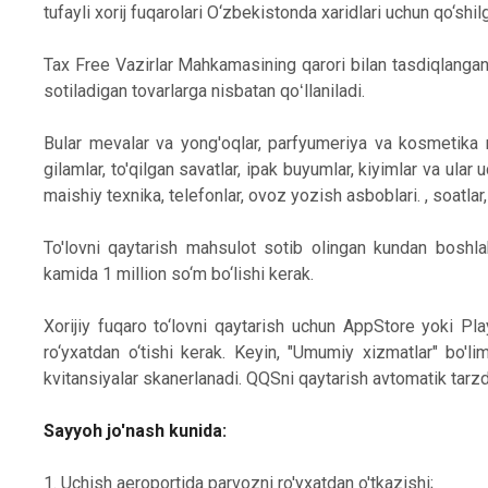
tufayli xorij fuqarolari O‘zbekistonda xaridlari uchun qo‘shil
Tax Free Vazirlar Mahkamasining qarori bilan tasdiqlangan 
sotiladigan tovarlarga nisbatan qoʻllaniladi.
Bular mevalar va yong'oqlar, parfyumeriya va kosmetika 
gilamlar, to'qilgan savatlar, ipak buyumlar, kiyimlar va ular
maishiy texnika, telefonlar, ovoz yozish asboblari. , soatlar
To'lovni qaytarish mahsulot sotib olingan kundan boshl
kamida 1 million so‘m bo‘lishi kerak.
Xorijiy fuqaro to‘lovni qaytarish uchun AppStore yoki Pla
ro‘yxatdan o‘tishi kerak. Keyin, "Umumiy xizmatlar" bo'l
kvitansiyalar skanerlanadi. QQSni qaytarish avtomatik tarz
Sayyoh jo'nash kunida:
1. Uchish aeroportida parvozni ro'yxatdan o'tkazishi;