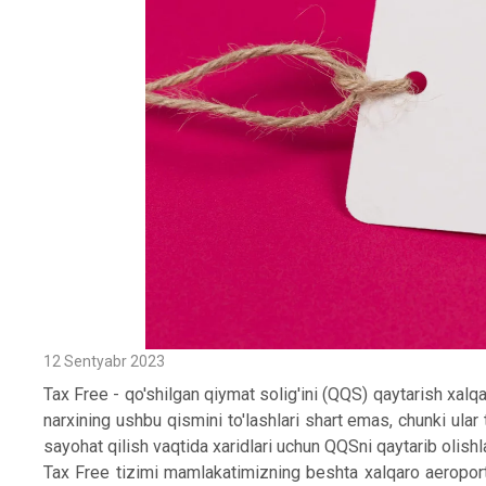
12 Sentyabr 2023
Tax Free - qo'shilgan qiymat solig'ini (QQS) qaytarish xalqa
narxining ushbu qismini to'lashlari shart emas, chunki ula
sayohat qilish vaqtida xaridlari uchun QQSni qaytarib olish
Tax Free tizimi mamlakatimizning beshta xalqaro aeroport