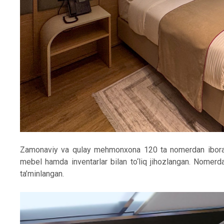
Zamonaviy va qulay mehmonxona 120 ta nomerdan iborat b
mebel hamda inventarlar bilan to‘liq jihozlangan. Nomerdagi
ta’minlangan.