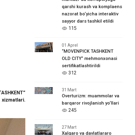
qarshi kurash va komplaens
nazorat bo‘yicha interaktiv
sayyor dars tashkil etildi
115
01 Aprel
“MOVENPICK TASHKENT
OLD CITY” mehmonxonasi
sertifikatlashtirildi
312
31 Mart
ASHKENT”
Overturizm: muammolar va
xizmatlari.
barqaror rivojlanish yo‘llari
245
27 Mart
Xalqaro vа davlatlararo