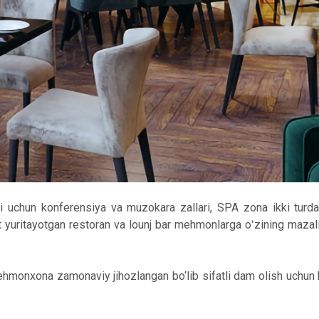
 uchun konferensiya va muzokara zallari, SPA zona ikki turd
 yuritayotgan restoran va lounj bar mehmonlarga oʻzining mazali
hmonxona zamonaviy jihozlangan bo‘lib sifatli dam olish uchun 