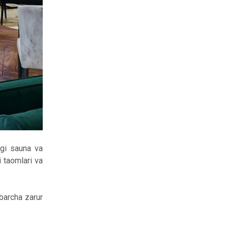
agi sauna va
 taomlari va
barcha zarur