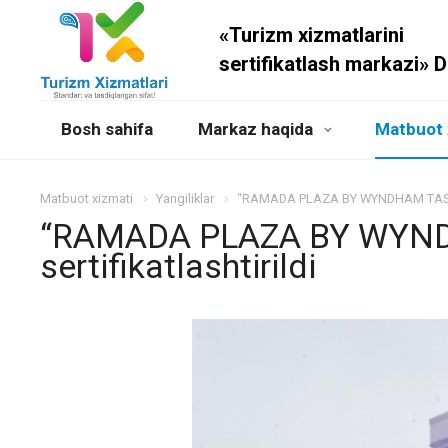
«Turizm xizmatlarini
sertifikatlash markazi» 
Bosh sahifa
Markaz haqida
Matbuot 
Matbuot xizmati
Yangiliklar
“RAMADA PLAZA BY WYNDHAM TASHKEN
“RAMADA PLAZA BY WYN
sertifikatlashtirildi