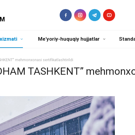
DM
xizmati
Me'yoriy-huquqiy hujjatlar
Standa
T” mehmonxonasi sertifikatlashtirildi
DHAM TASHKENT” mehmonxo