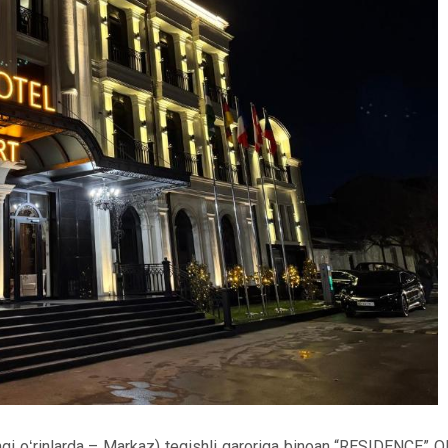
ingi oʻrinlarda – Markaz) tegishli qaroriga binoan “RESIDENCE” O