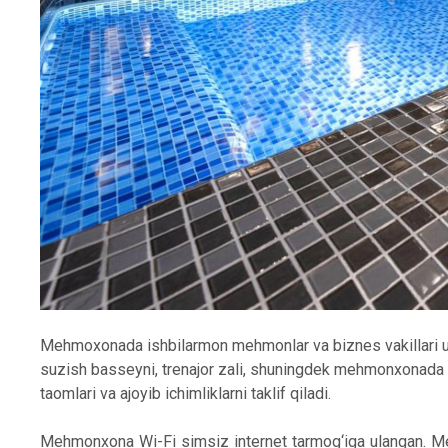
Mehmoxonada ishbilarmon mehmonlar va biznes vakillari uc
suzish basseyni, trenajor zali, shuningdek mehmonxonada f
taomlari va ajoyib ichimliklarni taklif qiladi.
Mehmonxona Wi-Fi simsiz internet tarmog‘iga ulangan. Me