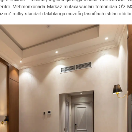
rildi. Mehmonxonada Markaz mutaxassislari tomonidan O‘z M
izimi” milliy standarti talablariga muvofiq tasniflash ishlari olib bo