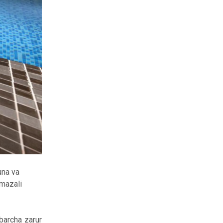
una va
 mazali
barcha zarur