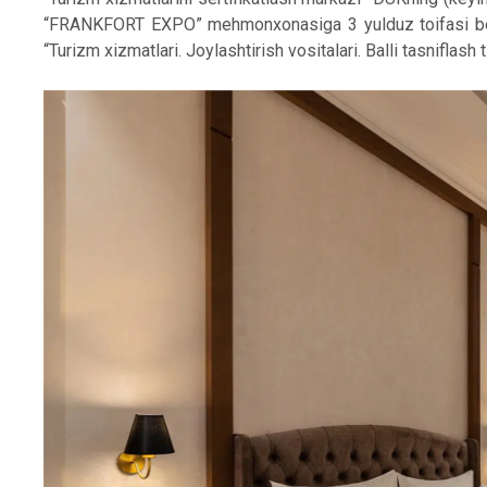
“FRANKFORT EXPO” mehmonxonasiga 3 yulduz toifasi be
“Turizm xizmatlari. Joylashtirish vositalari. Balli tasniflash t