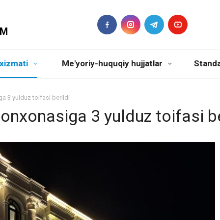
DM
xizmati
Me'yoriy-huquqiy hujjatlar
Standa
 yulduz toifasi berildi
onasiga 3 yulduz toifasi be