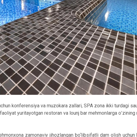
hun konferensiya va muzokara zallari, SPA zona ikki turdagi sa
aoliyat yuritayotgan restoran va lounj bar mehmonlarga oʻzining
hmonxona zamonaviy jihozlangan bo‘libsifatli dam olish uchun 