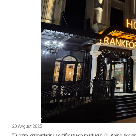
20 Avgust 2025
“Turizm xizmatlarini sertifikatlash markazi” DUKning (key