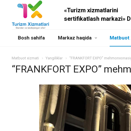
«Turizm xizmatlarini
sertifikatlash markazi» 
Bosh sahifa
Markaz haqida
Matbuot 
Matbuot xizmati
Yangiliklar
“FRANKFORT EXPO” mehmonxonasiga 3
“FRANKFORT EXPO” mehmonx