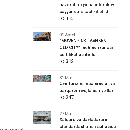
nazorat bo‘yicha interaktiv
sayyor dars tashkil etildi
115
01 Aprel
“MOVENPICK TASHKENT
OLD CITY” mehmonxonasi
sertifikatlashtirildi
312
31 Mart
Overturizm: muammolar va
barqaror rivojlanish yo‘llari
247
27 Mart
Xalqaro vа davlatlararo
standartlashtirish sohasida
Kga qarashli