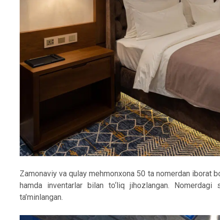
Zamonaviy va qulay mehmonxona 50 ta nomerdan iborat bo‘l
hamda inventarlar bilan to‘liq jihozlangan. Nomerdagi sa
ta’minlangan.